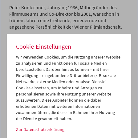
Peter Konlechner, Jahrgang 1936, Mitbegründer des
Filmmuseums und Co-Direktor bis 2001, war schon in
frühen Jahren eine treibende, erneuernde und
angesehene Persönlichkeit der Wiener Filmlandschaft.
1962 lernte er auf der TU Wien, wo er seit dem
Cookie-Einstellungen
vorangegangenen Jahr das Programm des
Cinestudios der
Österreichischen Hochschülerschaft
gestaltete, Peter
Wir verwenden Cookies, um die Nutzung unserer Website
Kubelka kennen. Gemeinsam gründeten sie 1964 das
zu analysieren und Funktionen für soziale Medien
Österreichische Filmmuseum und leiteten es bis 2001. Bis
bereitzustellen. Darüber hinaus können – mit Ihrer
zu seiner Pensionierung hat Peter Konlechner vierzig
Einwilligung – eingebundene Drittanbieter (z. B. soziale
Jahre Filmkultur in Österreich entscheidend mitgeprägt
Netzwerke, externe Medien oder Analyse-Dienste)
und brachte zahlreiche Persönlichkeiten des Weltkinos
Cookies einsetzen, um Inhalte und Anzeigen zu
nach Wien – von Federico Fellini und Luchino Visconti bis
personalisieren sowie Ihre Nutzung unserer Website
Groucho Marx und Elia Kazan. Anlässlich des 50-jährigen
auszuwerten. Diese Anbieter können die dabei
Jubiläums des Österreichischen Filmmuseums im Jahr
erhobenen Daten mit weiteren Informationen
2014 gestaltete er noch einmal ein Programm, mit dem er
zusammenführen, die diese im Rahmen Ihrer Nutzung
in verdichteter Form seinen filmischen Weggefährten
der Dienste gesammelt haben.
Tribut zollte, deren Werk er nach Wien geholt hat.
Zur Datenschutzerklärung
Das Team des Filmmuseums verneigt sich in Dankbarkeit