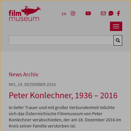
Accesskey [1]
Accesskey [4]
Accesskey [2]
Accesskey [3]
Zum Inhalt
Zum Hauptmenü
Zur Servicenavigation
Zum Suche
EN
Navbar 
Suche
News Archiv
MO, 19. DEZEMBER 2016
Peter Konlechner, 1936 – 2016
In tiefer Trauer und mit großer Verbundenheit möchte
sich das Österreichische Filmmuseum von Peter
Konlechner verabschieden, der am 18. Dezember 2016 im
Kreis seiner Familie verstorben ist.