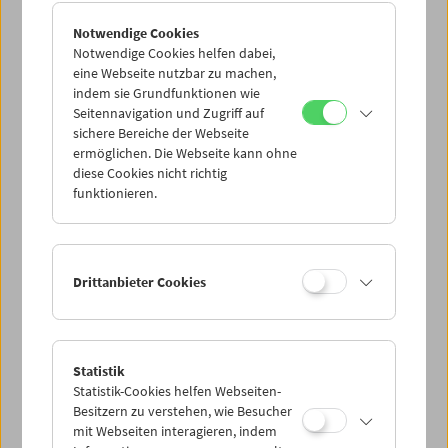
und Hochachtung vor seinem Gründer und drückt seiner
Notwendige Cookies
Frau Helga und seinem Sohn Dominik tiefstes Beileid aus.
Notwendige Cookies helfen dabei,
eine Webseite nutzbar zu machen,
Am 16. März 2017 findet im Filmmuseum eine
indem sie Grundfunktionen wie
Gedenkveranstaltung statt.
Seitennavigation und Zugriff auf
sichere Bereiche der Webseite
Peter Konlechner Lebenslauf
ermöglichen. Die Webseite kann ohne
Carte blanche anlässlich des 50-Jahr-Jubiläums
diese Cookies nicht richtig
Ein Abend für Peter Konlechner, 16. März 2017
funktionieren.
Drittanbieter Cookies
Statistik
Statistik-Cookies helfen Webseiten-
Besitzern zu verstehen, wie Besucher
mit Webseiten interagieren, indem