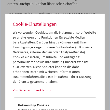
ersten Buchpublikation über sein Schaffen.
Das erste, reich illustrierte Buch über Robert Beavers'
Kino schillert in allen Farben seiner Filme. Es enthält
Cookie-Einstellungen
zahlreiche Essays – von Ute Aurand, Robert Beavers, Don
Daniels, Luke Fowler, Haden Guest, Kristin Jones, James
Wir verwenden Cookies, um die Nutzung unserer Website
Macgillivray, Gregory Markopoulos, Ricardo Matos Cabo,
zu analysieren und Funktionen für soziale Medien
Jonas Mekas, René Micha, Susan Oxtoby, P. Adams Sitney,
bereitzustellen. Darüber hinaus können – mit Ihrer
Erik Ulman und der Herausgeberin Rebekah Rutkoff –
Einwilligung – eingebundene Drittanbieter (z. B. soziale
sowie Beavers' eigene poetisch-philosophische Schriften
Netzwerke, externe Medien oder Analyse-Dienste)
über die Kunst des
persönlichen
Filmemachens.
Cookies einsetzen, um Inhalte und Anzeigen zu
personalisieren sowie Ihre Nutzung unserer Website
Am 8. und 9. März ist das Buch im Filmmuseum zum
auszuwerten. Diese Anbieter können die dabei
Vorzugspreis von Euro 16,- erhältlich, danach um Euro 22,-.
erhobenen Daten mit weiteren Informationen
zusammenführen, die diese im Rahmen Ihrer Nutzung
Shop
|
Programm
der Dienste gesammelt haben.
Zur Datenschutzerklärung
Notwendige Cookies