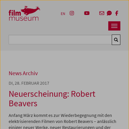
Accesskey [1]
Accesskey [4]
Accesskey [2]
Accesskey [3]
Zum Inhalt
Zum Hauptmenü
Zur Servicenavigation
Zum Suche
EN
Navbar 
Suche
News Archiv
DI, 28. FEBRUAR 2017
Neuerscheinung: Robert
Beavers
Anfang März kommt es zur Wiederbegegnung mit den
elektrisierenden Filmen von Robert Beavers – anlässlich
einiger neuer Werke, neuer Restaurierungen und der