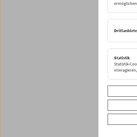
ermöglichen.
Die Fig
Popkult
und Fil
Formen.
Drittanbiet
Kurt Kre
Program
Statistik
Statistik-Co
Share o
interagiere