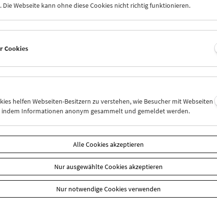
 Die Webseite kann ohne diese Cookies nicht richtig funktionieren.
ur des Drifters steht im Zentrum einer Bewegung, die herausfinden 
ur in Filmen sichtbar wird, was an Pop grundlegend filmisch sein 
m sich gegenseitig infizieren – sei es in dokumentarischen Zugängen
 Die Schau versammelt Arbeiten von John Cook, Peter Ily Huemer, 
er Cookies
n, Dietmar Brehm, Karin Fisslthaler u.v.a.
m "This is not America - Austrian Drifters" (PDF)
|
Diagonale
okies helfen Webseiten-Besitzern zu verstehen, wie Besucher mit Webseiten
n
n, indem Informationen anonym gesammelt und gemeldet werden.
Alle Cookies akzeptieren
Nur ausgewählte Cookies akzeptieren
Nur notwendige Cookies verwenden