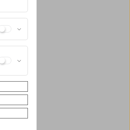
möchte, wie
könnte und wie Pop
 oder fiktionalen
Barbara Albert,