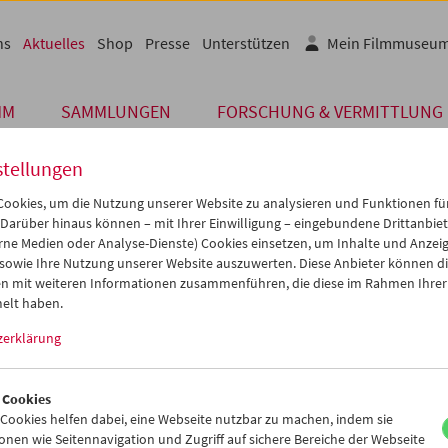
ns
Aktuelles
Shop
Presse
Unterstützen
Mein Filmmuseu
MM
SAMMLUNGEN
FORSCHUNG & VERMITTLUNG
stellungen
ookies, um die Nutzung unserer Website zu analysieren und Funktionen für
 Darüber hinaus können – mit Ihrer Einwilligung – eingebundene Drittanbieter
Archiv
rne Medien oder Analyse-Dienste) Cookies einsetzen, um Inhalte und Anzei
 MÄRZ 2017
 sowie Ihre Nutzung unserer Website auszuwerten. Diese Anbieter können di
n mit weiteren Informationen zusammenführen, die diese im Rahmen Ihrer
mmuseum on location: Diagonale
elt haben.
zerklärung
ladung der Diagonale kuratiert das Österreichische Filmmuseum jed
l-Spezialprogramm. Der heurige Themenschwerpunkt ist dem Zus
 Film in Österreich gewidmet. Das sechsteilige Programm "This is 
 Cookies
n Drifters" geht von jenem Moment aus, als mit der Besetzung der 
ookies helfen dabei, eine Webseite nutzbar zu machen, indem sie
1976 Pop, Film und politische Haltung einander in besonderer Wei
nen wie Seitennavigation und Zugriff auf sichere Bereiche der Webseite