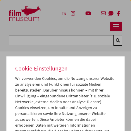
Accesskey [1]
Accesskey [4]
Accesskey [2]
Accesskey [3]
Zum Inhalt
Zum Hauptmenü
Zur Servicenavigation
Zum Suche
EN
Navbar 
Suche
Cookie-Einstellungen
News Archiv
Wir verwenden Cookies, um die Nutzung unserer Website
DO, 06. APRIL 2017
zu analysieren und Funktionen für soziale Medien
bereitzustellen. Darüber hinaus können – mit Ihrer
Peter Kubelka im Centre
Einwilligung – eingebundene Drittanbieter (z. B. soziale
Netzwerke, externe Medien oder Analyse-Dienste)
Pompidou
Cookies einsetzen, um Inhalte und Anzeigen zu
personalisieren sowie Ihre Nutzung unserer Website
Wir freuen uns bekannt zu geben, dass das Centre
auszuwerten. Diese Anbieter können die dabei
Pompidou in Paris anlässlich seines 40-jährigen
erhobenen Daten mit weiteren Informationen
Jubiläums dem österreichischen Filmmacher Peter
zusammenführen, die diese im Rahmen Ihrer Nutzung