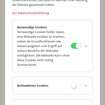
Kubelka, Mitbegründer und Co-Direktor des
der Dienste gesammelt haben.
Österreichischen Filmmuseums bis 2001, im April eine
Zur Datenschutzerklärung
Hommage erweisen wird. 1976 hatte Kubelka
Une histoire
du cinéma
für die Sammlung des Centre Pompidou
konzipiert. Nun gelangt u.a.
Monument Film
zur
Notwendige Cookies
Aufführung.
Notwendige Cookies helfen dabei,
eine Webseite nutzbar zu machen,
Hommage à Peter Kubelka
indem sie Grundfunktionen wie
Seitennavigation und Zugriff auf
sichere Bereiche der Webseite
ermöglichen. Die Webseite kann ohne
< zurück zur Übersicht
diese Cookies nicht richtig
funktionieren.
Share on
Drittanbieter Cookies
News