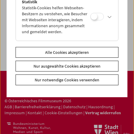
News Archiv
Statistik
Statistik-Cookies helfen Webseiten-
Newsletter
Besitzern zu verstehen, wie Besucher
mit Webseiten interagieren, indem
Fotos unserer Gäste
Informationen anonym gesammelt
Gästebuch
und gemeldet werden.
Trailer
Jobs
Alle Cookies akzeptieren
Nur ausgewählte Cookies akzeptieren
Nur notwendige Cookies verwenden
© Österreichisches Filmmuseum 2026
AGB
|
Barrierefreiheitserklärung
|
Datenschutz
|
Hausordnung
|
Impressum
|
Kontakt
|
Cookie-Einstellungen
|
Vertrag widerrufen