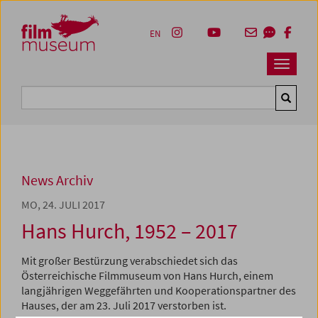
Accesskey [1]
Accesskey [4]
Accesskey [2]
Accesskey [3]
Zum Inhalt
Zum Hauptmenü
Zur Servicenavigation
Zum Suche
EN
Navbar 
Suche
News Archiv
MO, 24. JULI 2017
Hans Hurch, 1952 – 2017
Mit großer Bestürzung verabschiedet sich das
Österreichische Filmmuseum von Hans Hurch, einem
langjährigen Weggefährten und Kooperationspartner des
Hauses, der am 23. Juli 2017 verstorben ist.