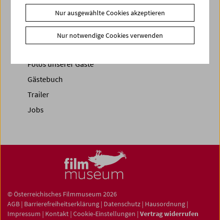
Nur ausgewählte Cookies akzeptieren
News
News Archiv
Nur notwendige Cookies verwenden
Newsletter
Fotos unserer Gäste
Gästebuch
Trailer
Jobs
© Österreichisches Filmmuseum 2026
AGB
|
Barrierefreiheitserklärung
|
Datenschutz
|
Hausordnung
|
Impressum
|
Kontakt
|
Cookie-Einstellungen
|
Vertrag widerrufen