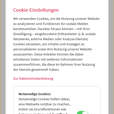
Hans Hurch hat als Kritiker, Kurator und seit 1997 als
Cookie-Einstellungen
Viennale-Direktor das Kulturleben der Stadt in vielfältiger
Weise geprägt. Differenzen waren in seiner Arbeit
Wir verwenden Cookies, um die Nutzung unserer Website
vorgesehen: Er hat sie, was den Film wie auch die
zu analysieren und Funktionen für soziale Medien
Zusammenarbeit betrifft, zu markieren gewusst. Wir
bereitzustellen. Darüber hinaus können – mit Ihrer
verbeugen uns vor seinem bedeutenden Beitrag zur
Einwilligung – eingebundene Drittanbieter (z. B. soziale
Entwicklung der österreichischen Filmkultur seit Ende der
Netzwerke, externe Medien oder Analyse-Dienste)
70er Jahre.
Cookies einsetzen, um Inhalte und Anzeigen zu
personalisieren sowie Ihre Nutzung unserer Website
Unser tiefes Beileid geht an seine Geschwister und an
auszuwerten. Diese Anbieter können die dabei
erhobenen Daten mit weiteren Informationen
seine Lebensgefährtin Astrid Johanna Ofner.
zusammenführen, die diese im Rahmen Ihrer Nutzung
der Dienste gesammelt haben.
Zur Datenschutzerklärung
Notwendige Cookies
Notwendige Cookies helfen dabei,
eine Webseite nutzbar zu machen,
indem sie Grundfunktionen wie