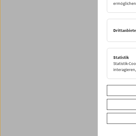
ermöglichen.
tätig, 
Filmmus
Publika
des Nat
Drittanbiet
zurück 
Horwat
Wir fre
Statistik
Statistik-Co
interagiere
Share o