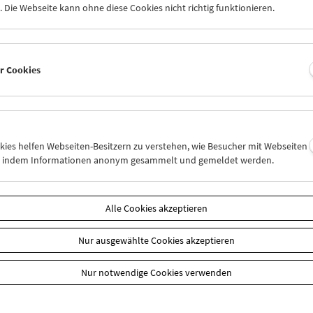
 Die Webseite kann ohne diese Cookies nicht richtig funktionieren.
baute er ab 2004 die Vermittlungs- und Forschungsabteilung des Öst
eums auf und betreute darüber hinaus verschiedene Spezialproje
tionen des Hauses als Kurator und Herausgeber. Nach fünf Jahren 
ional Film and Sound Archive (NFSA) in Australien kehrte er in sein
er Cookies
und übernimmt mit dem heutigen Tag seine Funktion in der Nachfo
h.
uen uns auf den gemeinsamen neuen Weg!
okies helfen Webseiten-Besitzern zu verstehen, wie Besucher mit Webseiten
n, indem Informationen anonym gesammelt und gemeldet werden.
n
Alle Cookies akzeptieren
Nur ausgewählte Cookies akzeptieren
Nur notwendige Cookies verwenden