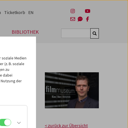
m
Ticketkorb
EN
BIBLIOTHEK
Suchen
 soziale Medien
 (z. B. soziale
gen zu
e dabei
 Nutzung der
ktor des Hauses zu
chlag einer
 November 2016.
< zurück zur Übersicht
lter und Forscher