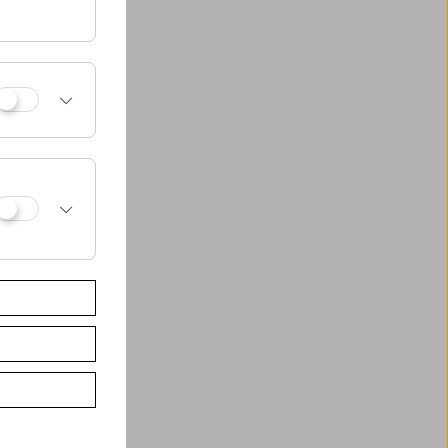
erreichischen
kte und
als Geschäftsführer
e Heimatstadt
lge von Alexander