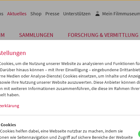
ns
Aktuelles
Shop
Presse
Unterstützen
Mein Filmmuseu
MM
SAMMLUNGEN
FORSCHUNG & VERMITTLUNG
stellungen
ookies, um die Nutzung unserer Website zu analysieren und Funktionen für
 Darüber hinaus können – mit Ihrer Einwilligung – eingebundene Drittanbieter
Archiv
rne Medien oder Analyse-Dienste) Cookies einsetzen, um Inhalte und Anzei
 OKTOBER 2017
 sowie Ihre Nutzung unserer Website auszuwerten. Diese Anbieter können di
n mit weiteren Informationen zusammenführen, die diese im Rahmen Ihrer
Hello – Direktorenwechsel
elt haben.
zerklärung
m des Filmmuseums freut sich, Michael Loebenstein als neuen Dire
en.
 Cookies
 Loebensteins Bestellung zum Direktor erfolgte einstimmig auf Vors
ookies helfen dabei, eine Webseite nutzbar zu machen, indem sie
öpfigen, international besetzten Findungskommission bereits im
nen wie Seitennavigation und Zugriff auf sichere Bereiche der Webseite
de der 1990er Jahre als freiberuflicher Autor, Kurator, Mediengesta