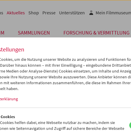
ns
Aktuelles
Shop
Presse
Unterstützen
Mein Filmmuseu
MM
SAMMLUNGEN
FORSCHUNG & VERMITTLUNG
stellungen
ookies, um die Nutzung unserer Website zu analysieren und Funktionen für
 Darüber hinaus können – mit Ihrer Einwilligung – eingebundene Drittanbieter
Archiv
rne Medien oder Analyse-Dienste) Cookies einsetzen, um Inhalte und Anzei
. NOVEMBER 2017
 sowie Ihre Nutzung unserer Website auszuwerten. Diese Anbieter können di
n mit weiteren Informationen zusammenführen, die diese im Rahmen Ihrer
 Online: Mapping Colin Ross
elt haben.
zerklärung
schungsprojekt am Ludwig Boltzmann Institut für Geschichte und Ge
n-Reisemedienverbund Colin Ross in den letzten zwei Jahren als p
n seiner Zeit untersucht. Ausgangspunkt des vom FWF – Der Wis
 Cookies
rten Projekts "Welterkundung zwischen den Kriegen: Die Reisefilm
ookies helfen dabei, eine Webseite nutzbar zu machen, indem sie
945)" war der filmische Nachlass von Colin Ross, den seine Tochter 
nen wie Seitennavigation und Zugriff auf sichere Bereiche der Webseite
dem Österreichischen Filmmuseum übergeben hat.