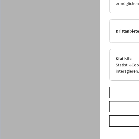
ermöglichen.
Die Erg
und sin
Drittanbiet
Websit
Weitere
Statistik
Share o
Statistik-Co
interagiere