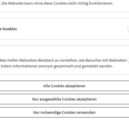
 Die Webseite kann ohne diese Cookies nicht richtig funktionieren.
ebnisse werden am 3. Dezember 2017 im Österreichischen Filmmus
d nun online zugänglich.
er Cookies
e
Mapping Colin Ross
 Informationen
zum Projekt
und
zum Filmprogramm
n
okies helfen Webseiten-Besitzern zu verstehen, wie Besucher mit Webseiten
n, indem Informationen anonym gesammelt und gemeldet werden.
Alle Cookies akzeptieren
Nur ausgewählte Cookies akzeptieren
Nur notwendige Cookies verwenden