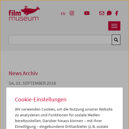
Accesskey [1]
Accesskey [4]
Accesskey [2]
Accesskey [3]
Zum Inhalt
Zum Hauptmenü
Zur Servicenavigation
Zum Suche
EN
Navbar 
Suche
News Archiv
SA, 01. SEPTEMBER 2018
Jahresbericht 2017
Cookie-Einstellungen
Der vorliegende Bericht über die Aktivitäten des
Wir verwenden Cookies, um die Nutzung unserer Website
Österreichischen Filmmuseums im Jahr 2017 hat
zu analysieren und Funktionen für soziale Medien
folgendes Ziel: All jene, die an den Aufgaben und
bereitzustellen. Darüber hinaus können – mit Ihrer
Angeboten des Filmmuseums interessiert sind, die die
Einwilligung – eingebundene Drittanbieter (z. B. soziale