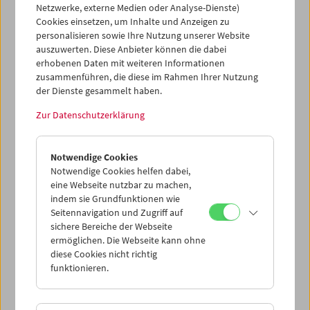
"Ausstellungen auf der Kinoleinwand" besuchen, in
Netzwerke, externe Medien oder Analyse-Dienste)
Projekte des Hauses involviert sind oder das Filmmuseum
Cookies einsetzen, um Inhalte und Anzeigen zu
als Fördernde Mitglieder unterstützen, sollen jenes
personalisieren sowie Ihre Nutzung unserer Website
vielgliedrige Netzwerk kennen lernen, das der Arbeit
auszuwerten. Diese Anbieter können die dabei
dieser Institution zu Grunde liegt.
erhobenen Daten mit weiteren Informationen
zusammenführen, die diese im Rahmen Ihrer Nutzung
Jahresbericht 2017
(PDF)
der Dienste gesammelt haben.
Zur Datenschutzerklärung
Notwendige Cookies
Notwendige Cookies helfen dabei,
eine Webseite nutzbar zu machen,
indem sie Grundfunktionen wie
Seitennavigation und Zugriff auf
sichere Bereiche der Webseite
ermöglichen. Die Webseite kann ohne
diese Cookies nicht richtig
funktionieren.