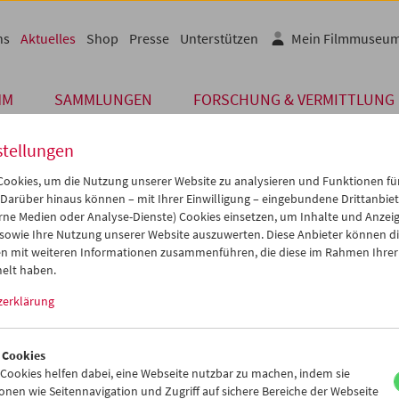
ns
Aktuelles
Shop
Presse
Unterstützen
Mein Filmmuseu
MM
SAMMLUNGEN
FORSCHUNG & VERMITTLUNG
stellungen
ookies, um die Nutzung unserer Website zu analysieren und Funktionen für
 Darüber hinaus können – mit Ihrer Einwilligung – eingebundene Drittanbieter
Archiv
rne Medien oder Analyse-Dienste) Cookies einsetzen, um Inhalte und Anzei
 SEPTEMBER 2018
 sowie Ihre Nutzung unserer Website auszuwerten. Diese Anbieter können di
n mit weiteren Informationen zusammenführen, die diese im Rahmen Ihrer
ule im Kino" im Wintersemester
elt haben.
zerklärung
men der Reihe
Schule im Kino
lädt das Filmmuseum jedes Semester S
ufen ein, Film in seinen vielfältigen Wirkungen zu erfahren.
Das
tlungsprogramm
bietet im Wintersemester 2018/19 wieder 16 Veran
 Cookies
s, Filmanalysen und Gespräche mit Künstler/inne/n.
ookies helfen dabei, eine Webseite nutzbar zu machen, indem sie
nen wie Seitennavigation und Zugriff auf sichere Bereiche der Webseite
os und für Schulklassen jeden Alters.
Anmeldungen für die Program