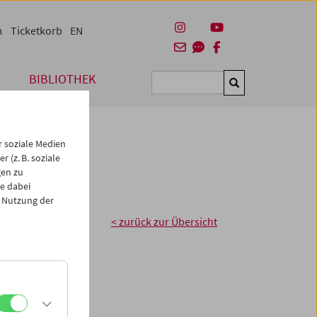
m
Ticketkorb
EN
BIBLIOTHEK
Suchen
 soziale Medien
 (z. B. soziale
gen zu
e dabei
 Nutzung der
< zurück zur Übersicht
chülerInnen aller
staltungen an:
me, darunter viele