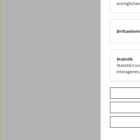
ermöglichen.
neue, s
Share o
Drittanbiet
Statistik
Statistik-Co
interagiere