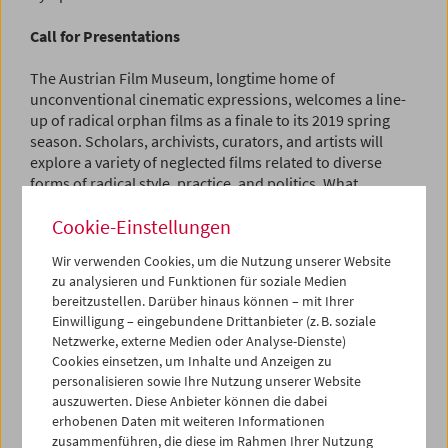
Call for Presentations
The Austrian Film Museum, longtime home of
unconventional cinematic expressions, welcomes a line-
up of radical orphan films as a finale to its 2019 spring
season. Scholars, archivists, curators, and artists will
explore a variety of neglected films related to diverse
forms of radical style, practice, and politics. What
examples of radical filmmaking are there to be
Cookie-Einstellungen
discovered? How have various stripes of radical politics
been represented or documented on screen? How are
Wir verwenden Cookies, um die Nutzung unserer Website
radical new practices and ideas in archiving and
zu analysieren und Funktionen für soziale Medien
preservation challenging traditional approaches?
bereitzustellen. Darüber hinaus können – mit Ihrer
Einwilligung – eingebundene Drittanbieter (z. B. soziale
In addition to unveiling rarities from the Film Museum's
Netzwerke, externe Medien oder Analyse-Dienste)
own collection, the symposium will include content
Cookies einsetzen, um Inhalte und Anzeigen zu
selected from responses to this Call for Presentations.
personalisieren sowie Ihre Nutzung unserer Website
auszuwerten. Diese Anbieter können die dabei
We invite one-page proposals for presentations (15 to 45
erhobenen Daten mit weiteren Informationen
minutes), especially those that include screening seldom-
zusammenführen, die diese im Rahmen Ihrer Nutzung