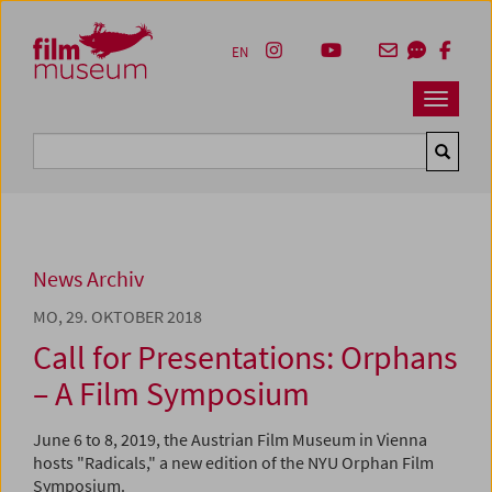
Accesskey [1]
Accesskey [4]
Accesskey [2]
Accesskey [3]
Zum Inhalt
Zum Hauptmenü
Zur Servicenavigation
Zum Suche
EN
Navbar 
Suche
News Archiv
MO, 29. OKTOBER 2018
Call for Presentations: Orphans
– A Film Symposium
June 6 to 8, 2019, the Austrian Film Museum in Vienna
hosts "Radicals," a new edition of the NYU Orphan Film
Symposium.