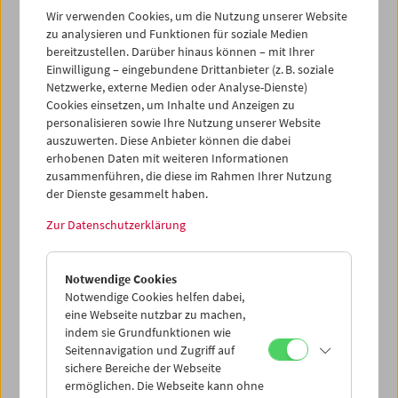
Wir verwenden Cookies, um die Nutzung unserer Website
T-Shirt
in Siebdrucktechnik, Handarbeit für
zu analysieren und Funktionen für soziale Medien
Damen/Herren EUR 25,00 (exklusiv ab 12. Dezember an
bereitzustellen. Darüber hinaus können – mit Ihrer
der Kassa des Filmmuseums erhältlich)
Einwilligung – eingebundene Drittanbieter (z. B. soziale
Netzwerke, externe Medien oder Analyse-Dienste)
A1-Plakat
EUR 10,00 (im
Webshop
und an der Kassa
Cookies einsetzen, um Inhalte und Anzeigen zu
erhältlich)
personalisieren sowie Ihre Nutzung unserer Website
auszuwerten. Diese Anbieter können die dabei
Bei der Präsentation seines neuen Buches
Das Ritual
(6.
erhobenen Daten mit weiteren Informationen
Jänner ab 16 Uhr) wird Nicolas Mahler im Monsterclass-
zusammenführen, die diese im Rahmen Ihrer Nutzung
Gespräch cinephile Comics präsentieren, die seine Zeit
der Dienste gesammelt haben.
als Stammbesucher des Filmmuseums in den
Achtzigerjahren reflektieren – mit Signier-Option.
Zur Datenschutzerklärung
Zum Programm
Notwendige Cookies
Notwendige Cookies helfen dabei,
eine Webseite nutzbar zu machen,
indem sie Grundfunktionen wie
Seitennavigation und Zugriff auf
sichere Bereiche der Webseite
ermöglichen. Die Webseite kann ohne