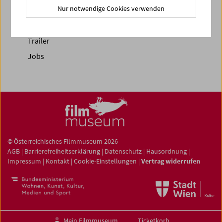
Nur notwendige Cookies verwenden
Fotos unserer Gäste
Gästebuch
Trailer
Jobs
© Österreichisches Filmmuseum 2026
AGB
|
Barrierefreiheitserklärung
|
Datenschutz
|
Hausordnung
|
Impressum
|
Kontakt
|
Cookie-Einstellungen
|
Vertrag widerrufen
Mein Filmmuseum
Ticketkorb