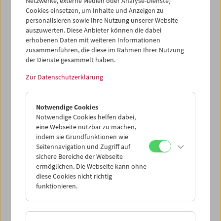
Netzwerke, externe Medien oder Analyse-Dienste)
"Ausstellungen auf der Kinoleinwand" besuchen, in
Cookies einsetzen, um Inhalte und Anzeigen zu
Projekte des Hauses involviert sind oder das Filmmuseum
personalisieren sowie Ihre Nutzung unserer Website
als Fördernde Mitglieder unterstützen, sollen jenes
auszuwerten. Diese Anbieter können die dabei
vielgliedrige Netzwerk kennen lernen, das der Arbeit
erhobenen Daten mit weiteren Informationen
dieser Institution zu Grunde liegt.
zusammenführen, die diese im Rahmen Ihrer Nutzung
der Dienste gesammelt haben.
Jahresbericht 2018 (PDF)
Zur Datenschutzerklärung
Notwendige Cookies
Notwendige Cookies helfen dabei,
eine Webseite nutzbar zu machen,
indem sie Grundfunktionen wie
Seitennavigation und Zugriff auf
sichere Bereiche der Webseite
ermöglichen. Die Webseite kann ohne
diese Cookies nicht richtig
funktionieren.