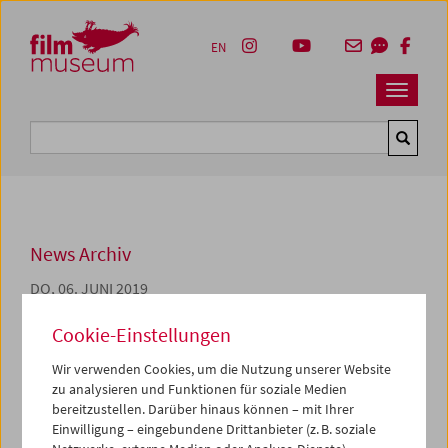
Accesskey [1]
Accesskey [4]
Accesskey [2]
Accesskey [3]
Zum Inhalt
Zum Hauptmenü
Zur Servicenavigation
Zum Suche
EN
Navbar 
Suche
News Archiv
DO, 06. JUNI 2019
Jahresbericht 2018
Cookie-Einstellungen
Der vorliegende Bericht über die Aktivitäten des
Wir verwenden Cookies, um die Nutzung unserer Website
Österreichischen Filmmuseums im Jahr 2018 hat
zu analysieren und Funktionen für soziale Medien
folgendes Ziel: All jene, die an den Aufgaben und
bereitzustellen. Darüber hinaus können – mit Ihrer
Einwilligung – eingebundene Drittanbieter (z. B. soziale
Angeboten des Filmmuseums interessiert sind, die die