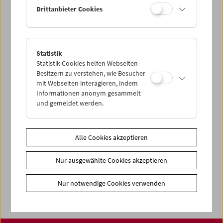
< zurück zur Übersicht
Drittanbieter Cookies
Share on
Statistik
Statistik-Cookies helfen Webseiten-
Besitzern zu verstehen, wie Besucher
mit Webseiten interagieren, indem
News
Informationen anonym gesammelt
News Archiv
und gemeldet werden.
Newsletter
Fotos unserer Gäste
Alle Cookies akzeptieren
Gästebuch
Nur ausgewählte Cookies akzeptieren
Trailer
Jobs
Nur notwendige Cookies verwenden