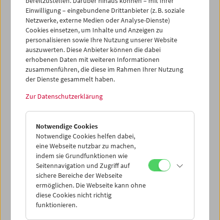
bereitzustellen. Darüber hinaus können – mit Ihrer
Protagonisten oder Kameraleuten machte. Ein großer
Einwilligung – eingebundene Drittanbieter (z. B. soziale
Defätist, in dessen Kern ein melancholisches Herz schlägt.
Netzwerke, externe Medien oder Analyse-Dienste)
"Nicht zwinkern" – "Don't Blink" ist der Titel eines
Cookies einsetzen, um Inhalte und Anzeigen zu
schönen Dokumentarfilms von Laura Israel über Robert
personalisieren sowie Ihre Nutzung unserer Website
Frank: wie passend für einen, der Schönheit, Momente
auszuwerten. Diese Anbieter können die dabei
der Aufrichtigkeit und des Komischen immer "zwischen"
erhobenen Daten mit weiteren Informationen
den großen Gesten und Momenten findet.
zusammenführen, die diese im Rahmen Ihrer Nutzung
der Dienste gesammelt haben.
Michael Loebenstein
Zur Datenschutzerklärung
---------------------------
Notwendige Cookies
We just learned of the passing of Robert Frank, the
Notwendige Cookies helfen dabei,
legendary photographer turned filmmaker (and then
eine Webseite nutzbar zu machen,
photographer again). Frank was one of the great
indem sie Grundfunktionen wie
individualists and non-conformists of US-American post-
Seitennavigation und Zugriff auf
war art. His pictorial style defied the aesthetics, the
sichere Bereiche der Webseite
content and the production conventions of his time. With
ermöglichen. Die Webseite kann ohne
a defiant and often bitter humour he commented on and
diese Cookies nicht richtig
often ridiculed the arts establishment and its unsavoury
funktionieren.
closeness to consumer capitalism; but also the idea of the