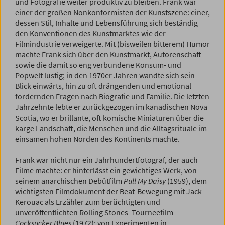
und Fotografie weiter produktiv zu bleiben. Frank war
einer der großen Nonkonformisten der Kunstszene: einer,
dessen Stil, Inhalte und Lebensführung sich beständig
den Konventionen des Kunstmarktes wie der
Filmindustrie verweigerte. Mit (bisweilen bitterem) Humor
machte Frank sich über den Kunstmarkt, Autorenschaft
sowie die damit so eng verbundene Konsum- und
Popwelt lustig; in den 1970er Jahren wandte sich sein
Blick einwärts, hin zu oft drängenden und emotional
fordernden Fragen nach Biografie und Familie. Die letzten
Jahrzehnte lebte er zurückgezogen im kanadischen Nova
Scotia, wo er brillante, oft komische Miniaturen über die
karge Landschaft, die Menschen und die Alltagsrituale im
einsamen hohen Norden des Kontinents machte.
Frank war nicht nur ein Jahrhundertfotograf, der auch
Filme machte: er hinterlässt ein gewichtiges Werk, von
seinem anarchischen Debütfilm
Pull My Daisy
(1959), dem
wichtigsten Filmdokument der Beat-Bewegung mit Jack
Kerouac als Erzähler zum berüchtigten und
unveröffentlichten Rolling Stones–Tourneefilm
Cocksucker Blues
(1972); von Experimenten in