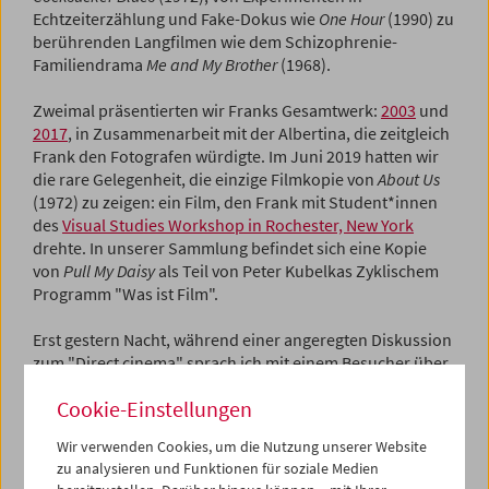
Echtzeiterzählung und Fake-Dokus wie
One Hour
(1990) zu
berührenden Langfilmen wie dem Schizophrenie-
Familiendrama
Me and My Brother
(1968).
Zweimal präsentierten wir Franks Gesamtwerk:
2003
und
2017
, in Zusammenarbeit mit der Albertina, die zeitgleich
Frank den Fotografen würdigte. Im Juni 2019 hatten wir
die rare Gelegenheit, die einzige Filmkopie von
About Us
(1972) zu zeigen: ein Film, den Frank mit Student*innen
des
Visual Studies Workshop in Rochester, New York
drehte. In unserer Sammlung befindet sich eine Kopie
von
Pull My Daisy
als Teil von Peter Kubelkas Zyklischem
Programm "Was ist Film".
Erst gestern Nacht, während einer angeregten Diskussion
zum "Direct cinema" sprach ich mit einem Besucher über
Frank, wie er das Verhältnis zwischen Chaos, Kontingenz,
Cookie-Einstellungen
Kontrolle und Inszenierung ständig überstrapazierte. Der
Fotograf, der vor laufender Kamera seine eigenen
Wir verwenden Cookies, um die Nutzung unserer Website
Vintage-Abzüge vernichtete und der Filmemacher, der
zu analysieren und Funktionen für soziale Medien
bisweilen Passanten, Groupies oder Wildfremde zu