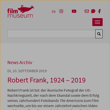
Accesskey [1]
Accesskey [4]
Accesskey [2]
Accesskey [3]
Zum Inhalt
Zum Hauptmenü
Zur Servicenavigation
Zum Suche
EN
Navbar 
Suche
News Archiv
DI, 10. SEPTEMBER 2019
Robert Frank, 1924 – 2019
Robert Frank ist tot: der ikonische Fotograf der US-
Nachkriegszeit, der nach dem Skandal sowie dem Erfolg
seines Jahrhundert-Fotobands
The Americans
zum Film
wechselte, um bis vor einem Jahrzehnt zwischen Video