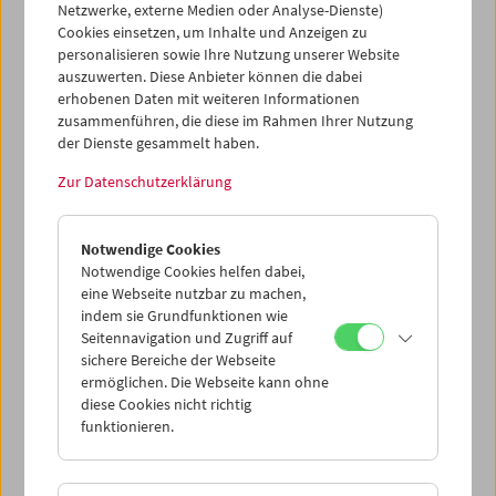
Netzwerke, externe Medien oder Analyse-Dienste)
erfahren.
Das Vermittlungsprogramm
bietet im
Cookies einsetzen, um Inhalte und Anzeigen zu
Wintersemester 2019/20 wieder zahlreiche
personalisieren sowie Ihre Nutzung unserer Website
Veranstaltungen an: Lectures, Filmanalysen und
auszuwerten. Diese Anbieter können die dabei
Gespräche mit Künstler*innen.
erhobenen Daten mit weiteren Informationen
zusammenführen, die diese im Rahmen Ihrer Nutzung
Kostenlos und für Schulklassen jeden Alters.
der Dienste gesammelt haben.
Anmeldungen für die Programme, darunter viele neue,
sind ab sofort möglich.
Zur Datenschutzerklärung
Notwendige Cookies
Notwendige Cookies helfen dabei,
eine Webseite nutzbar zu machen,
indem sie Grundfunktionen wie
Seitennavigation und Zugriff auf
sichere Bereiche der Webseite
ermöglichen. Die Webseite kann ohne
diese Cookies nicht richtig
funktionieren.