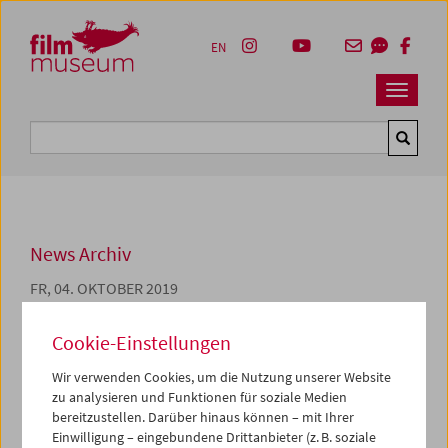
Accesskey [1]
Accesskey [4]
Accesskey [2]
Accesskey [3]
Zum Inhalt
Zum Hauptmenü
Zur Servicenavigation
Zum Suche
EN
Navbar 
Suche
News Archiv
FR, 04. OKTOBER 2019
"Schule im Kino" im
Cookie-Einstellungen
Wintersemester
Wir verwenden Cookies, um die Nutzung unserer Website
zu analysieren und Funktionen für soziale Medien
Im Rahmen der Reihe
Schule im Kino
lädt das
bereitzustellen. Darüber hinaus können – mit Ihrer
Filmmuseum jedes Semester SchülerInnen aller
Einwilligung – eingebundene Drittanbieter (z. B. soziale
Altersstufen ein, Film in seinen vielfältigen Wirkungen zu