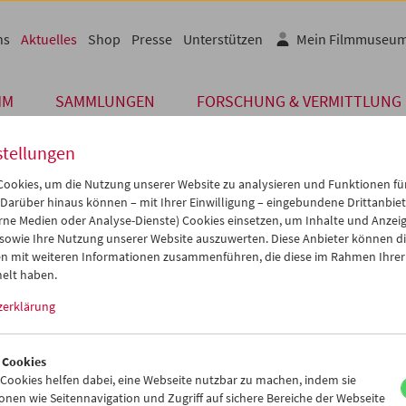
ns
Aktuelles
Shop
Presse
Unterstützen
Mein Filmmuseu
MM
SAMMLUNGEN
FORSCHUNG & VERMITTLUNG
stellungen
ookies, um die Nutzung unserer Website zu analysieren und Funktionen für
 Darüber hinaus können – mit Ihrer Einwilligung – eingebundene Drittanbieter
Archiv
rne Medien oder Analyse-Dienste) Cookies einsetzen, um Inhalte und Anzei
 DEZEMBER 2019
 sowie Ihre Nutzung unserer Website auszuwerten. Diese Anbieter können di
n mit weiteren Informationen zusammenführen, die diese im Rahmen Ihrer
th Schlemmer – 50 Jahre im Filmmu
elt haben.
zerklärung
m des Filmmuseums dankt Edith Schlemmer, der langjährigen Archi
 für 50 Jahre unermüdlichen Einsatzes in der Sammlung des Öster
eums und für die Weitergabe ihres Wissens an mehrere Generatio
 Cookies
r*innen und Filmbegeisterten. Bis heute ist Edith Schlemmer als Ko
ookies helfen dabei, eine Webseite nutzbar zu machen, indem sie
mlung des Filmmuseums tätig.
nen wie Seitennavigation und Zugriff auf sichere Bereiche der Webseite