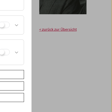
en Beruf erlernt
 Filmmuseums. Ihre
er systematischen
n Eingangsbüchern
on der Verwaltung
< zurück zur Übersicht
Anstalten,
der Filmsammlung
er Umkopierungen,
größeren
tion von Dziga
t filmischen
 sie das
ne zugänglich ist,
en 1960er Jahren
orschungs- und