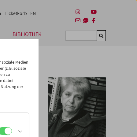
m
Ticketkorb
EN
BIBLIOTHEK
Suchen
 soziale Medien
 (z. B. soziale
gen zu
e dabei
 Nutzung der
seum
vleiterin des
reichischen
nen von
nsulentin in der