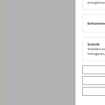
ermöglichen.
Edith S
hatte, 
Aufgabe
Erfassu
Drittanbiet
(zwecks
der Lag
Filmpro
war sie
Restaur
Statistik
Restaur
Statistik-Co
interagiere
Vertovs
Sammlun
Österre
Die
Sch
ist Eig
von ein
Publika