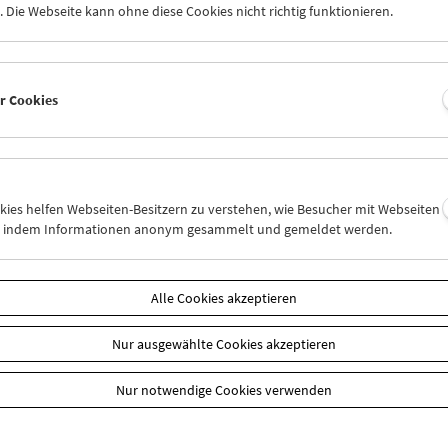
 Die Webseite kann ohne diese Cookies nicht richtig funktionieren.
chlemmer, die in der Filmkopieranstalt Listo Film den filmtechnisch
begann 1969 ihre Arbeit in der Filmsammlung des Österreichischen
nbereiche in der Filmsammlung erweiterten sich sukzessive: von d
ng aller Kopien, die sich durch das Haus bewegten, in sogenannte
er Cookies
 genauer Verfolgbarkeit) bis zur Koordination des Leihverkehrs; v
erräume bis zur Kundenbetreuung bei Nutzungsanfragen durch TV-
duktionsfirmen und Studierende. Als technisch Verantwortliche 
 aber vor allem für die Durchführung (und Qualitätssicherung) all
ierungen und Labor-Angelegenheiten zuständig. Eines der ersten 
ierungsprojekte war, zusammen mit Peter Kubelka, die Rekonstruk
okies helfen Webseiten-Besitzern zu verstehen, wie Besucher mit Webseiten
n, indem Informationen anonym gesammelt und gemeldet werden.
 frühem Tonfilm
Entuziazm
(1930). Später betreute sie auch die nich
gen mit und übernahm die Gesamtleitung des Archivs. 1999 erhielt
ichische Ehrenkreuz für Wissenschaft und Kunst.
Alle Cookies akzeptieren
lemmer-Filmkadersammlung
, die mittlerweile digitalisiert und onli
entum von Edith Schlemmer. Sie hatte die betreffenden Objekte in d
Nur ausgewählte Cookies akzeptieren
em Privatsammler erhalten und stellt diese dem Filmmuseum für F
tionszwecke zur Verfügung.
Nur notwendige Cookies verwenden