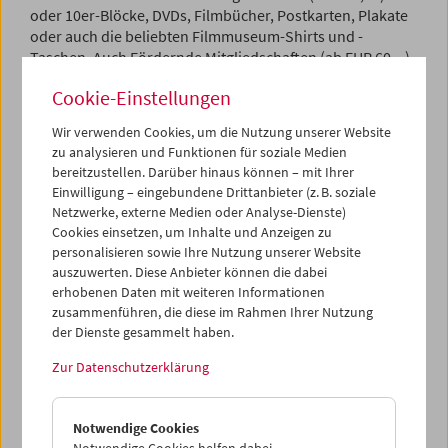
oder 10er-Blöcke, DVDs, Filmbücher, Postkarten, Plakate
oder auch die beliebten Filmmuseum-Shirts und -
Taschen. Auch Fördernde Mitgliedschaften (ab EUR 60,--)
können verschenkt werden.
Cookie-Einstellungen
Fördernde Mitglieder erhalten Einladungen zu speziellen
Wir verwenden Cookies, um die Nutzung unserer Website
Veranstaltungen, die das Filmmuseum dreimal im Jahr
zu analysieren und Funktionen für soziale Medien
organisiert. Darüber hinaus haben sie an jedem ersten
bereitzustellen. Darüber hinaus können – mit Ihrer
Tag eines neuen Monatsprogramms freien Eintritt zu
Einwilligung – eingebundene Drittanbieter (z. B. soziale
sämtlichen Vorstellungen dieses Tages und erhalten 20%
Netzwerke, externe Medien oder Analyse-Dienste)
Ermäßigung beim Erwerb von Publikationen, Plakaten
Cookies einsetzen, um Inhalte und Anzeigen zu
und DVDs des Filmmuseums.
personalisieren sowie Ihre Nutzung unserer Website
auszuwerten. Diese Anbieter können die dabei
Alle Gutscheine erhalten Sie in einem schönen
erhobenen Daten mit weiteren Informationen
Geschenkbillet. Weitere Angebote finden Sie auch in
zusammenführen, die diese im Rahmen Ihrer Nutzung
unserem Web-Shop.
der Dienste gesammelt haben.
Zur Datenschutzerklärung
Notwendige Cookies
Notwendige Cookies helfen dabei,