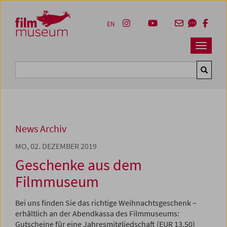
Accesskey [1]
Accesskey [4]
Accesskey [2]
Accesskey [3]
Zum Inhalt
Zum Hauptmenü
Zur Servicenavigation
Zum Suche
EN
Navbar 
Suche
News Archiv
MO, 02. DEZEMBER 2019
Geschenke aus dem
Filmmuseum
Bei uns finden Sie das richtige Weihnachtsgeschenk –
erhältlich an der Abendkassa des Filmmuseums:
Gutscheine für eine Jahresmitgliedschaft (EUR 13,50)