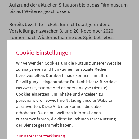
Aufgrund der aktuellen Situation bleibt das Filmmuseum
bis auf Weiteres geschlossen.
Bereits bezahlte Tickets für nicht stattgefundene
Vorstellungen zwischen 3. und 26. November 2020
können nach Wiederaufnahme des Spielbetriebes
umgetauscht werden.
Cookie-Einstellungen
Wir arbeiten an Möglichkeiten, unsere für November
Wir verwenden Cookies, um die Nutzung unserer Website
geplanten Filmschauen zu einem späteren Zeitpunkt
zu analysieren und Funktionen für soziale Medien
nachholen zu können und hoffen, Ihnen im neuen Jahr
bereitzustellen. Darüber hinaus können – mit Ihrer
unsere geplante Schau
Komödien gegen die Krise
Einwilligung – eingebundene Drittanbieter (z. B. soziale
präsentieren zu können.
Netzwerke, externe Medien oder Analyse-Dienste)
Cookies einsetzen, um Inhalte und Anzeigen zu
Gerne möchten wir Ihnen in der Zwischenzeit einige
personalisieren sowie Ihre Nutzung unserer Website
unserer Online-Ressourcen ans Herz legen, die Sie
auszuwerten. Diese Anbieter können die dabei
bequem von zu Hause aus erkunden können und die
erhobenen Daten mit weiteren Informationen
ebenso unsere Arbeit widerspiegeln.
zusammenführen, die diese im Rahmen Ihrer Nutzung
der Dienste gesammelt haben.
Film ONLINE
Sammlungen ONLINE
Zur Datenschutzerklärung