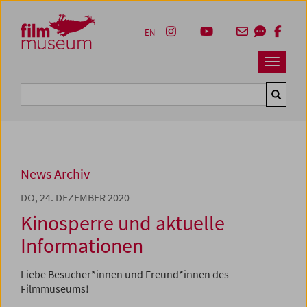
Accesskey [1]
Accesskey [4]
Accesskey [2]
Accesskey [3]
Zum Inhalt
Zum Hauptmenü
Zur Servicenavigation
Zum Suche
EN
Navbar 
Suche
News Archiv
DO, 24. DEZEMBER 2020
Kinosperre und aktuelle
Informationen
Liebe Besucher*innen und Freund*innen des
Filmmuseums!