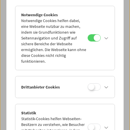
Unseren Journaldienst erreichen Sie Montag bis Freitag
zwischen 10.00 und 14.00 Uhr wie gewohnt unter T +43 | 1
Notwendige Cookies
| 533 70 54 bzw.
kontakt@filmmuseum.at
. Wir bitten Sie
Notwendige Cookies helfen dabei,
eine Webseite nutzbar zu machen,
dennoch, in Ihrem eigenen Interesse, vom Besuch
indem sie Grundfunktionen wie
unserer Büros während dieser Zeiten abzusehen.
Seitennavigation und Zugriff auf
sichere Bereiche der Webseite
Bleiben Sie gesund!
ermöglichen. Die Webseite kann ohne
Ihr Team des Österreichischen Filmmuseums
diese Cookies nicht richtig
funktionieren.
Drittanbieter Cookies
Statistik
Statistik-Cookies helfen Webseiten-
Besitzern zu verstehen, wie Besucher