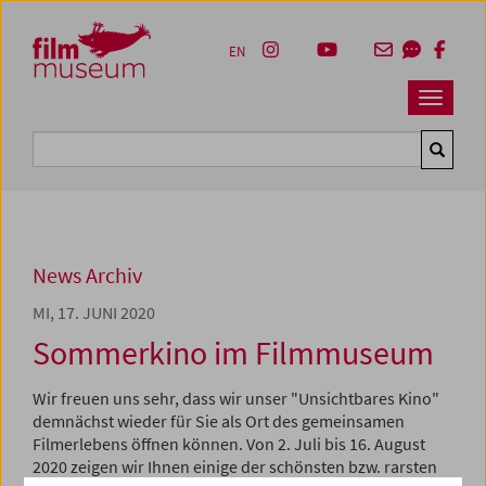
Accesskey [1]
Accesskey [4]
Accesskey [2]
Accesskey [3]
Zum Inhalt
Zum Hauptmenü
Zur Servicenavigation
Zum Suche
EN
Navbar 
Suche
News Archiv
MI, 17. JUNI 2020
Sommerkino im Filmmuseum
Wir freuen uns sehr, dass wir unser "Unsichtbares Kino"
demnächst wieder für Sie als Ort des gemeinsamen
Filmerlebens öffnen können. Von 2. Juli bis 16. August
2020 zeigen wir Ihnen einige der schönsten bzw. rarsten