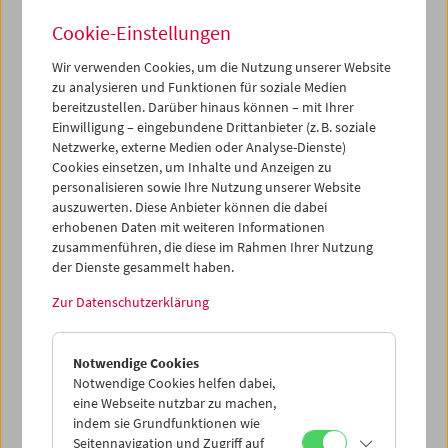
Kopien aus unserer Filmsammlung auf der großen
Leinwand – erstmals in einem angenehm kühlen
Cookie-Einstellungen
Ambiente bei neu eingebauter Klimaanlage.
Wir verwenden Cookies, um die Nutzung unserer Website
Informationen über die Maßnahmen, die wir setzen, um
zu analysieren und Funktionen für soziale Medien
bereitzustellen. Darüber hinaus können – mit Ihrer
bei einem Besuch des Filmmuseums die höchstmögliche
Einwilligung – eingebundene Drittanbieter (z. B. soziale
Sicherheit zu gewährleisten, finden Sie
hier.
Netzwerke, externe Medien oder Analyse-Dienste)
Ab 18. Juni können jedenfalls Tickets über unsere
Cookies einsetzen, um Inhalte und Anzeigen zu
Homepage sowie per Telefon reserviert werden.
personalisieren sowie Ihre Nutzung unserer Website
auszuwerten. Diese Anbieter können die dabei
Kassaöffnungszeiten ab 1. Juli bis 16. August 2020
:
erhobenen Daten mit weiteren Informationen
Geöffnet nur an Spieltagen ab 18.00 Uhr. Ab 30 Minuten
zusammenführen, die diese im Rahmen Ihrer Nutzung
vor Beginn werden nur mehr Karten für die unmittelbar
der Dienste gesammelt haben.
bevorstehende Vorführung verkauft.
Zur Datenschutzerklärung
Programm Sommerkino
Unsere Maßnahmen für Ihre Sicherheit
Program Summer Cinema
Notwendige Cookies
COVID-19 Measures FAQ
Notwendige Cookies helfen dabei,
eine Webseite nutzbar zu machen,
indem sie Grundfunktionen wie
Seitennavigation und Zugriff auf