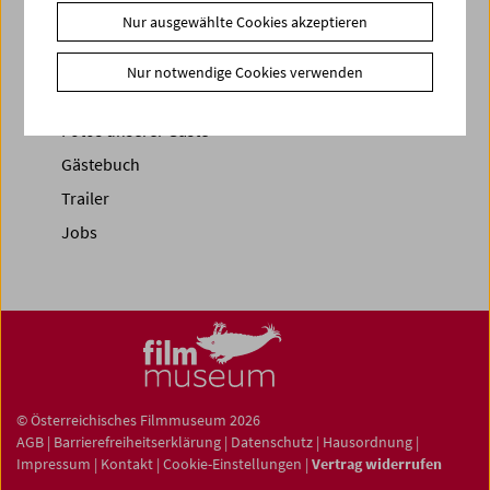
Nur ausgewählte Cookies akzeptieren
News
News Archiv
Nur notwendige Cookies verwenden
Newsletter
Fotos unserer Gäste
Gästebuch
Trailer
Jobs
© Österreichisches Filmmuseum 2026
AGB
|
Barrierefreiheitserklärung
|
Datenschutz
|
Hausordnung
|
Impressum
|
Kontakt
|
Cookie-Einstellungen
|
Vertrag widerrufen