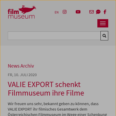
Accesskey [1]
Accesskey [4]
Accesskey [2]
Accesskey [3]
Zum Inhalt
Zum Hauptmenü
Zur Servicenavigation
Zum Suche
EN
Navbar 
Suche
News Archiv
FR, 10. JULI 2020
VALIE EXPORT schenkt
Filmmuseum ihre Filme
Wir freuen uns sehr, bekannt geben zu können, dass
VALIE EXPORT ihr filmisches Gesamtwerk dem
Österreichischen Filmmuseum im Wege einer Schenkung