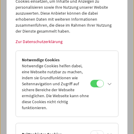
Cookies einsetzen, um Inhalte und Anzeigen zu
Filmmuseums von Anfang an begleitet und bin seit den
personalisieren sowie Ihre Nutzung unserer Website
1960er Jahren von der Programmarbeit und dem
auszuwerten. Diese Anbieter können die dabei
Professionalismus des Filmmuseums begeistert. Als treue
erhobenen Daten mit weiteren Informationen
Besucherin der Kinovorstellungen habe ich viel über den
zusammenführen, die diese im Rahmen Ihrer Nutzung
Film als Medium und Ausdrucksform gelernt, und auch in
der Dienste gesammelt haben.
Sachen Restaurierung sowie Digitalisierung meiner Filme
konnte ich immer auf die gute Arbeit des Filmmuseums
Zur Datenschutzerklärung
vertrauen. Mit der Schenkung an das Filmmuseum ist
gewährleistet, dass mein filmisches Werk auf lange Zeit
sicher aufbewahrt und zugänglich bleibt."
Notwendige Cookies
Notwendige Cookies helfen dabei,
eine Webseite nutzbar zu machen,
indem sie Grundfunktionen wie
Seitennavigation und Zugriff auf
sichere Bereiche der Webseite
ermöglichen. Die Webseite kann ohne
diese Cookies nicht richtig
funktionieren.