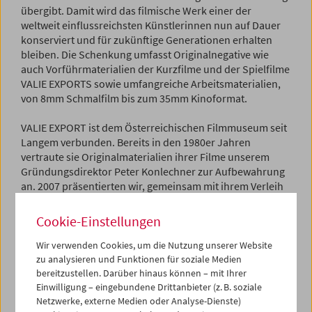
übergibt. Damit wird das filmische Werk einer der
weltweit einflussreichsten Künstlerinnen nun auf Dauer
konserviert und für zukünftige Generationen erhalten
bleiben. Die Schenkung umfasst Originalnegative wie
auch Vorführmaterialien der Kurzfilme und der Spielfilme
VALIE EXPORTS sowie umfangreiche Arbeitsmaterialien,
von 8mm Schmalfilm bis zum 35mm Kinoformat.
VALIE EXPORT ist dem Österreichischen Filmmuseum seit
Langem verbunden. Bereits in den 1980er Jahren
vertraute sie Originalmaterialien ihrer Filme unserem
Gründungsdirektor Peter Konlechner zur Aufbewahrung
an. 2007 präsentierten wir, gemeinsam mit ihrem Verleih
sixpackfilm, die erste umfassende Retrospektive der
Filme und Videos von VALIE EXPORT im Filmmuseum.
Cookie-Einstellungen
2019 kam es zur Zusammenarbeit bei der Digitalisierung
ihrer Filme, die seit heuer, rechtzeitig zum 80. Geburtstag
Wir verwenden Cookies, um die Nutzung unserer Website
VALIE EXPORTS, auch im digitalen Kinoformat zugänglich
zu analysieren und Funktionen für soziale Medien
bereitzustellen. Darüber hinaus können – mit Ihrer
sind.
Einwilligung – eingebundene Drittanbieter (z. B. soziale
Netzwerke, externe Medien oder Analyse-Dienste)
VALIE EXPORT dazu: "Ich habe die Arbeit des