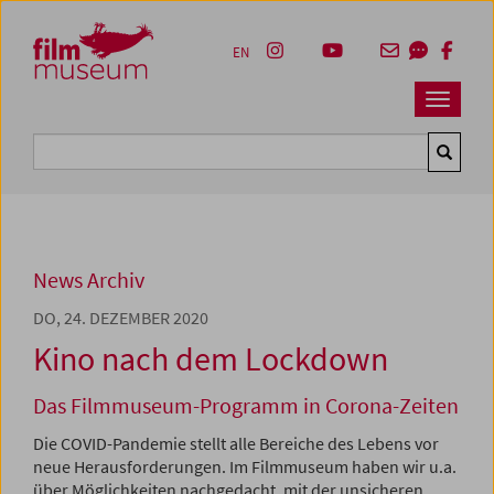
Accesskey [1]
Accesskey [4]
Accesskey [2]
Accesskey [3]
Zum Inhalt
Zum Hauptmenü
Zur Servicenavigation
Zum Suche
EN
Navbar 
Suche
News Archiv
DO, 24. DEZEMBER 2020
Kino nach dem Lockdown
Das Filmmuseum-Programm in Corona-Zeiten
Die COVID-Pandemie stellt alle Bereiche des Lebens vor
neue Herausforderungen. Im Filmmuseum haben wir u.a.
über Möglichkeiten nachgedacht, mit der unsicheren