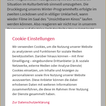
Situation im Kulturbetrieb sinnvoll umzugehen. Die
Drucklegung unseres Winter-Programmhefts erfolgte im
zweiten Lockdown und in völliger Unklarheit, wann
wieder Filme im Saal des "Unsichtbaren Kinos" laufen
werden können. Also reagieren wir nicht nur in unserem
Programm auf die Krise (mit der Reihe
Wer zuletzt lacht
...
), sondern auch mit dessen Bekanntgabe – und anstelle
Cookie-Einstellungen
des gewohnten Programmhefts gibt es eine erste
"Corona-Sondernummer".
Wir verwenden Cookies, um die Nutzung unserer Website
zu analysieren und Funktionen für soziale Medien
Sie enthält die für Winter 2020/21
geplanten
bereitzustellen. Darüber hinaus können – mit Ihrer
Vorführungen – die Spieltermine werden erst fixiert,
Einwilligung – eingebundene Drittanbieter (z. B. soziale
sobald klar ist, dass (und wann) wir unsere Kinopforten
Netzwerke, externe Medien oder Analyse-Dienste)
wieder öffnen können; annonciert werden sie dann hier
Cookies einsetzen, um Inhalte und Anzeigen zu
online. Falls zeitlich machbar, werden wir auch einen
personalisieren sowie Ihre Nutzung unserer Website
gedruckten Spielplan nachreichen. Ob alle
auszuwerten. Diese Anbieter können die dabei
angekündigten Filme gezeigt werden können, lässt sich
erhobenen Daten mit weiteren Informationen
derzeit leider nicht garantieren.
zusammenführen, die diese im Rahmen Ihrer Nutzung
der Dienste gesammelt haben.
Programm-Vorschau
Zur Datenschutzerklärung
Programmheft-PDF