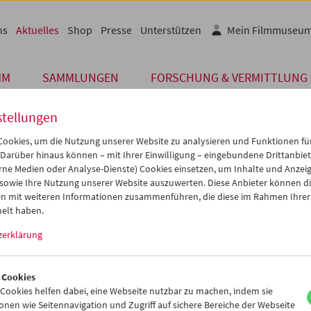
ns
Aktuelles
Shop
Presse
Unterstützen
Mein Filmmuseu
MM
SAMMLUNGEN
FORSCHUNG & VERMITTLUNG
stellungen
ookies, um die Nutzung unserer Website zu analysieren und Funktionen für
 Darüber hinaus können – mit Ihrer Einwilligung – eingebundene Drittanbieter
Archiv
rne Medien oder Analyse-Dienste) Cookies einsetzen, um Inhalte und Anzei
 DEZEMBER 2020
 sowie Ihre Nutzung unserer Website auszuwerten. Diese Anbieter können di
n mit weiteren Informationen zusammenführen, die diese im Rahmen Ihrer
pper mit Plakatmotiven
elt haben.
zerklärung
rte Special Edition "Shopping Queen"
eration mit ArbeitsRaum, einem Gemeinschaftsprojekt der Caritas
 Cookies
lfe Wien, gibt es eine limitierte Special Edition der Shopper "Shop
ookies helfen dabei, eine Webseite nutzbar zu machen, indem sie
n. Die Taschen sind recycelt aus unseren Plastik-Plakaten der ver
nen wie Seitennavigation und Zugriff auf sichere Bereiche der Webseite