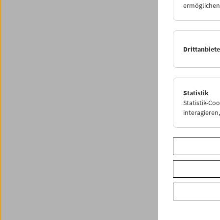
ermöglichen.
Unser W
Uhr geö
E-Mail-
Drittanbiet
So lang
Arbeit
Statistik
Statistik-Co
interagiere
Share o