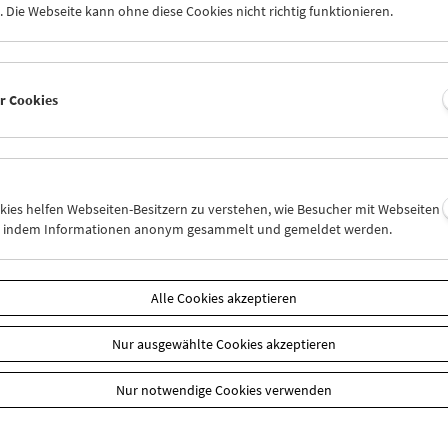
 Die Webseite kann ohne diese Cookies nicht richtig funktionieren.
eihnachts-Shop im Filmmuseum hat für Sie vom 14. bis 23. Dezemb
ffnet. Kommen Sie und suchen Sie sich in Ruhe die passende Tasch
Bestellung über unseren Shop möglich.
er Cookies
e der Vorrat reicht
sRaum
okies helfen Webseiten-Besitzern zu verstehen, wie Besucher mit Webseiten
n, indem Informationen anonym gesammelt und gemeldet werden.
n
Alle Cookies akzeptieren
Nur ausgewählte Cookies akzeptieren
Nur notwendige Cookies verwenden