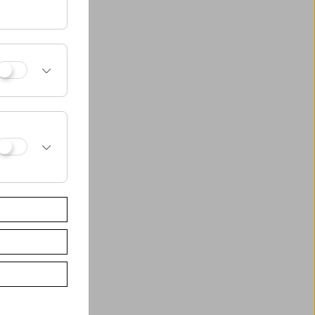
er von 16 bis 19
e aus.