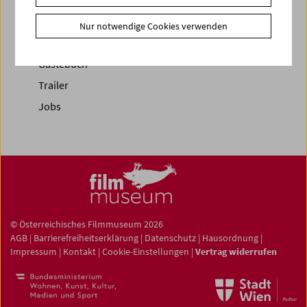
Newsletter
Nur notwendige Cookies verwenden
Fotos unserer Gäste
Gästebuch
Trailer
Jobs
© Österreichisches Filmmuseum 2026
AGB
|
Barrierefreiheitserklärung
|
Datenschutz
|
Hausordnung
|
Impressum
|
Kontakt
|
Cookie-Einstellungen
|
Vertrag widerrufen