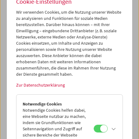
Cookie-Einstellungen
des internationalen Reise- und Güterverkehrs
unmittelbar betroffen.
Wir verwenden Cookies, um die Nutzung unserer Website
Wie es dennoch möglich war, den Betrieb trotz der
zu analysieren und Funktionen für soziale Medien
Schließung unseres so zentralen Kinos weitgehend
bereitzustellen. Darüber hinaus können – mit Ihrer
aufrechtzuerhalten und unsere Kernaufgaben –
Einwilligung – eingebundene Drittanbieter (z. B. soziale
Sammeln, Bewahren, Vermitteln – engagiert
Netzwerke, externe Medien oder Analyse-Dienste)
weiterzuführen, macht unser Jahresbericht anschaulich.
Cookies einsetzen, um Inhalte und Anzeigen zu
personalisieren sowie Ihre Nutzung unserer Website
Gedankt sei an dieser Stelle allen Partner*innen und
auszuwerten. Diese Anbieter können die dabei
Gästen unseres Hauses sowie den Kolleg*innen aus dem
erhobenen Daten mit weiteren Informationen
Kulturbereich und in den Büros der Fördergeber*innen
zusammenführen, die diese im Rahmen Ihrer Nutzung
und Unterstützungsorganisationen. Danke schön! Bis
der Dienste gesammelt haben.
bald im Filmmuseum.
Zur Datenschutzerklärung
Jahresbericht 2020 (PDF)
Annual Report 2020 (PDF)
Notwendige Cookies
Archiv unserer Jahresberichte
Notwendige Cookies helfen dabei,
eine Webseite nutzbar zu machen,
indem sie Grundfunktionen wie
Seitennavigation und Zugriff auf
sichere Bereiche der Webseite