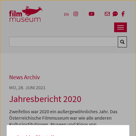
Accesskey [1]
Accesskey [4]
Accesskey [2]
Accesskey [3]
Zum Inhalt
Zum Hauptmenü
Zur Servicenavigation
Zum Suche
EN
Navbar 
Suche
News Archiv
MO, 28. JUNI 2021
Jahresbericht 2020
Zweifellos war 2020 ein außergewöhnliches Jahr. Das
Österreichische Filmmuseum war wie alle anderen
Kulturinstitutionen, Museen und Kinos von
Veranstaltungsverboten, Lockdowns und dem Erliegen