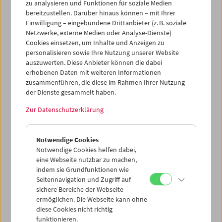
betrachtet haben: Je ein Trailer von Bady Minck und
zu analysieren und Funktionen für soziale Medien
Sabine Groschup für das Österreichische Filmmuseum,
bereitzustellen. Darüber hinaus können – mit Ihrer
entstanden Anfang der 1980er Jahre im Rahmen ihres
Einwilligung – eingebundene Drittanbieter (z. B. soziale
Studiums in der Animationsklasse unter der Leitung von
Netzwerke, externe Medien oder Analyse-Dienste)
Cookies einsetzen, um Inhalte und Anzeigen zu
Maria Lassnig an der Hochschule für angewandte Kunst
personalisieren sowie Ihre Nutzung unserer Website
(heute Universität für angewandte Kunst Wien).
auszuwerten. Diese Anbieter können die dabei
erhobenen Daten mit weiteren Informationen
Die Filme wurden vom Filmmuseum digitalisiert und
zusammenführen, die diese im Rahmen Ihrer Nutzung
farbkorrigiert. Von Sabine Groschups Film war leider kein
der Dienste gesammelt haben.
Ton mehr erhalten, weshalb Martin Lauterer ihn auf Bitte
Groschups neu vertonte.
Zur Datenschutzerklärung
Unter
Einblicke in die Filmsammlung
wurden beide Trailer
online zugänglich gemacht.
Notwendige Cookies
Notwendige Cookies helfen dabei,
eine Webseite nutzbar zu machen,
indem sie Grundfunktionen wie
Seitennavigation und Zugriff auf
sichere Bereiche der Webseite
ermöglichen. Die Webseite kann ohne
diese Cookies nicht richtig
funktionieren.