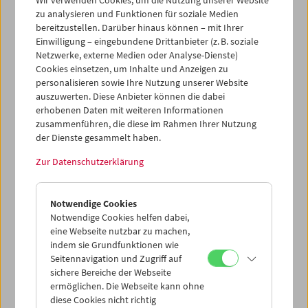
Programme und Retrospektiven, die wir in unserer
zu analysieren und Funktionen für soziale Medien
Programmheft-Sondernummer (PDF)
angekündigt
bereitzustellen. Darüber hinaus können – mit Ihrer
hatten. Neu dazu kommen einige Premieren, die
Einwilligung – eingebundene Drittanbieter (z. B. soziale
Fortsetzung des Amos-Vogel-Atlas und vieles mehr.
Alle
Netzwerke, externe Medien oder Analyse-Dienste)
Vorstellungstermine finden Sie
online
und als
PDF
.
Cookies einsetzen, um Inhalte und Anzeigen zu
personalisieren sowie Ihre Nutzung unserer Website
auszuwerten. Diese Anbieter können die dabei
Die Maßnahmen die wir treffen, um allen einen sicheren
erhobenen Daten mit weiteren Informationen
Besuch zu ermöglichen, finden sich
hier
.
zusammenführen, die diese im Rahmen Ihrer Nutzung
der Dienste gesammelt haben.
Wir freuen uns auf ein Wiedersehen!
Zur Datenschutzerklärung
Programmvorschau Frühling/Sommer 2021
Notwendige Cookies
Notwendige Cookies helfen dabei,
eine Webseite nutzbar zu machen,
indem sie Grundfunktionen wie
Seitennavigation und Zugriff auf
sichere Bereiche der Webseite
ermöglichen. Die Webseite kann ohne
diese Cookies nicht richtig