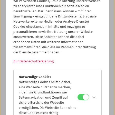
September und Oktober gleich zwei Module präsentiert,
Wir verwenden Cookies, um die Nutzung unserer Website
zu analysieren und Funktionen für soziale Medien
die sich ganz unterschiedlichen Aspekten unserer
bereitzustellen. Darüber hinaus können – mit Ihrer
Sammlung widmen.
Einwilligung – eingebundene Drittanbieter (z. B. soziale
Netzwerke, externe Medien oder Analyse-Dienste)
Modul 1:
Neorealismo
Cookies einsetzen, um Inhalte und Anzeigen zu
Modul 2:
Positionen. Renate Bertlmann, Tatjana Ivančić,
personalisieren sowie Ihre Nutzung unserer Website
Maria Lassnig
auszuwerten. Diese Anbieter können die dabei
erhobenen Daten mit weiteren Informationen
Weitere Informationen zur Reihe:
Collection on Screen
zusammenführen, die diese im Rahmen Ihrer Nutzung
der Dienste gesammelt haben.
Ermäßigte Tickets (3 Euro) für Studierende mit
Mitgliedschaft
Zur Datenschutzerklärung
Notwendige Cookies
Notwendige Cookies helfen dabei,
eine Webseite nutzbar zu machen,
indem sie Grundfunktionen wie
Seitennavigation und Zugriff auf
sichere Bereiche der Webseite
ermöglichen. Die Webseite kann ohne
diese Cookies nicht richtig