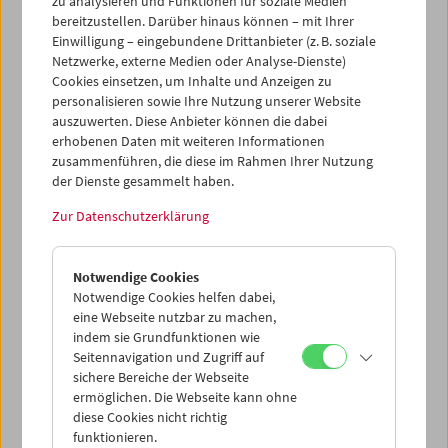
zu analysieren und Funktionen für soziale Medien
unsere neue Reihe
Collection on Screen
, Jan Troell & Bo
bereitzustellen. Darüber hinaus können – mit Ihrer
Widerberg und vieles mehr
.
Einwilligung – eingebundene Drittanbieter (z. B. soziale
Netzwerke, externe Medien oder Analyse-Dienste)
Alle Vorstellungstermine finden Sie
online
und als
PDF
.
Cookies einsetzen, um Inhalte und Anzeigen zu
personalisieren sowie Ihre Nutzung unserer Website
Die Maßnahmen die wir treffen, um allen einen sicheren
auszuwerten. Diese Anbieter können die dabei
Besuch zu ermöglichen, finden sich
hier
.
erhobenen Daten mit weiteren Informationen
zusammenführen, die diese im Rahmen Ihrer Nutzung
der Dienste gesammelt haben.
Wir freuen uns auf ein Wiedersehen!
Zur Datenschutzerklärung
Programmvorschau September/Oktober 2021
Notwendige Cookies
Notwendige Cookies helfen dabei,
eine Webseite nutzbar zu machen,
indem sie Grundfunktionen wie
Seitennavigation und Zugriff auf
sichere Bereiche der Webseite
ermöglichen. Die Webseite kann ohne
diese Cookies nicht richtig
funktionieren.