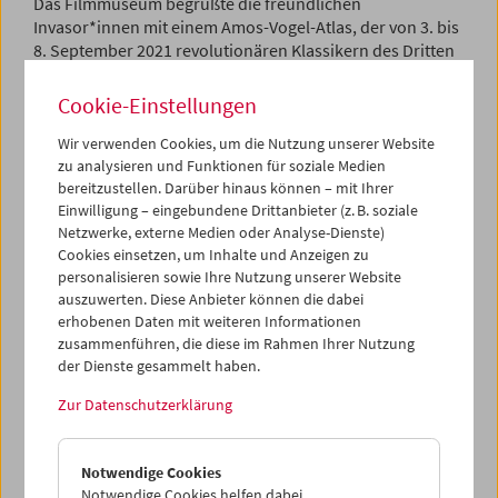
Das Filmmuseum begrüßte die freundlichen
Invasor*innen mit einem Amos-Vogel-Atlas, der von 3. bis
8. September 2021 revolutionären Klassikern des Dritten
Kinos gewid­met war.
Cookie-Einstellungen
Leider konnten wir die fried­lichen Eroberer nur auf der
Leinwand begrüßen, und nicht wie erhofft auch als Gäste,
Wir verwenden Cookies, um die Nutzung unserer Website
zu analysieren und Funktionen für soziale Medien
doch wir haben von den Zapatistas einen Brief erhalten:
bereitzustellen. Darüber hinaus können – mit Ihrer
"An das Österreich von unten und links" (
deutsch
/
Einwilligung – eingebundene Drittanbieter (z. B. soziale
englisch
).
Netzwerke, externe Medien oder Analyse-Dienste)
Cookies einsetzen, um Inhalte und Anzeigen zu
Amos-Vogel-Atlas 5:
Viva Zapatista!
personalisieren sowie Ihre Nutzung unserer Website
auszuwerten. Diese Anbieter können die dabei
erhobenen Daten mit weiteren Informationen
zusammenführen, die diese im Rahmen Ihrer Nutzung
der Dienste gesammelt haben.
Zur Datenschutzerklärung
Notwendige Cookies
Notwendige Cookies helfen dabei,