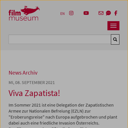
Accesskey [1]
Accesskey [4]
Accesskey [2]
Accesskey [3]
Zum Inhalt
Zum Hauptmenü
Zur Servicenavigation
Zum Suche
EN
Navbar 
Suche
News Archiv
MI, 08. SEPTEMBER 2021
Viva Zapatista!
Im Sommer 2021 ist eine Delegation der Zapatistischen
Armee zur Nationalen Befreiung (EZLN) zur
"Eroberungsreise" nach Europa auf­gebrochen und plant
dabei auch eine friedliche Invasion Österreichs.