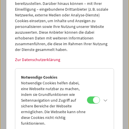
zur Anwendung kommen. Diese besagt, dass zusätzlich
bereitzustellen. Darüber hinaus können – mit Ihrer
zum Nachweis der Genesung bzw. der Immunisierung
Einwilligung – eingebundene Drittanbieter (z. B. soziale
durch Impfung ein negativer PCR-Test vorzuweisen ist.
Netzwerke, externe Medien oder Analyse-Dienste)
Cookies einsetzen, um Inhalte und Anzeigen zu
Detaillierte Informationen zu den aktuellen Corona-
personalisieren sowie Ihre Nutzung unserer Website
Maßnahmen der Stadt Wien finden Sie hier.
auszuwerten. Diese Anbieter können die dabei
Unsere aktualisierten FAQ finden Sie hier.
erhobenen Daten mit weiteren Informationen
zusammenführen, die diese im Rahmen Ihrer Nutzung
Wir bedauern diese Erschwernisse, können sie aber nicht
der Dienste gesammelt haben.
beeinflussen und hoffen dafür auf Ihr Verständnis. Ihr
Zur Datenschutzerklärung
Team des Österreichischen Filmmuseums
Notwendige Cookies
Notwendige Cookies helfen dabei,
eine Webseite nutzbar zu machen,
indem sie Grundfunktionen wie
Seitennavigation und Zugriff auf
sichere Bereiche der Webseite
ermöglichen. Die Webseite kann ohne
diese Cookies nicht richtig
funktionieren.