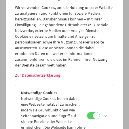
Partnermuseen oder freien Eintritt zu ausgewählten
Wir verwenden Cookies, um die Nutzung unserer Website
Vorstellungen.
zu analysieren und Funktionen für soziale Medien
bereitzustellen. Darüber hinaus können – mit Ihrer
VALIE EXPORT
Einwilligung – eingebundene Drittanbieter (z. B. soziale
Kurzfilme von VALIE EXPORT am 13.12.2021 (18.30)
Netzwerke, externe Medien oder Analyse-Dienste)
Unsichtbare Gegner
am 13.12.2021 (21.00)
Cookies einsetzen, um Inhalte und Anzeigen zu
personalisieren sowie Ihre Nutzung unserer Website
BILLY WILDER
auszuwerten. Diese Anbieter können die dabei
A Foreign Affair
am 18.12.2021 (18.30)
erhobenen Daten mit weiteren Informationen
Witness for the Prosecution
am 18.12.2021 (21.00)
zusammenführen, die diese im Rahmen Ihrer Nutzung
der Dienste gesammelt haben.
Weitere Informationen zur Fördernden Mitgliedschaft
Zur Datenschutzerklärung
finden Sie
hier
.
Notwendige Cookies
Notwendige Cookies helfen dabei,
eine Webseite nutzbar zu machen,
indem sie Grundfunktionen wie
Seitennavigation und Zugriff auf
sichere Bereiche der Webseite
ermöglichen. Die Webseite kann ohne