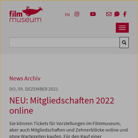
Accesskey [1]
Accesskey [4]
Accesskey [2]
Accesskey [3]
Zum Inhalt
Zum Hauptmenü
Zur Servicenavigation
Zum Suche
EN
Navbar 
Suche
News Archiv
DO, 09. DEZEMBER 2021
NEU: Mitgliedschaften 2022
online
Sie können Tickets für Vorstellungen im Filmmuseum,
aber auch Mitgliedschaften und Zehnerblöcke online und
ohne Wartezeiten kaufen. Für den Kauf einer