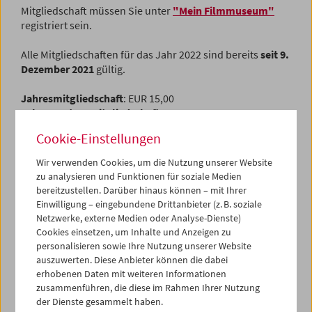
Mitgliedschaft müssen Sie unter
"Mein Filmmuseum"
registriert sein.
Alle Mitgliedschaften für das Jahr 2022 sind bereits
seit 9.
Dezember 2021
gültig.
Jahresmitgliedschaft
: EUR 15,00
Jahrespartnermitgliedschaft
: EUR 25,00
Fördernde Mitgliedschaft
: ab EUR 70,00
Cookie-Einstellungen
Fördernde Partnermitgliedschaft
: ab EUR 120,00
Wir verwenden Cookies, um die Nutzung unserer Website
Sie können bei Verlängerung bzw. Neuabschluss einer
zu analysieren und Funktionen für soziale Medien
Mitgliedschaft auch einen zusätzlichen
Spendenbeitrag
bereitzustellen. Darüber hinaus können – mit Ihrer
eingeben, die steuerlich absetzbar ist.
Einwilligung – eingebundene Drittanbieter (z. B. soziale
Netzwerke, externe Medien oder Analyse-Dienste)
Sie sind/waren bereits Mitglied im Österreichischen
Cookies einsetzen, um Inhalte und Anzeigen zu
Filmmuseum?
personalisieren sowie Ihre Nutzung unserer Website
Bitte tragen Sie bei der Registrierung unter "Mein
auszuwerten. Diese Anbieter können die dabei
Filmmuseum" auch unbedingt
Ihre Mitgliedsnummer
ein.
erhobenen Daten mit weiteren Informationen
zusammenführen, die diese im Rahmen Ihrer Nutzung
Diese finden Sie u.a. auf der Rückseite des Ihnen
der Dienste gesammelt haben.
zugesandten Programmheftes oder Ihrem Ausweis.