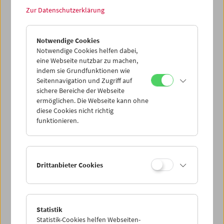
Zur Datenschutzerklärung
Bitte beachten Sie, dass bei der Verlängerung einer
bestehenden Mitgliedschaft die Art der neuen
Mitgliedschaft ab sofort gilt.
Notwendige Cookies
Notwendige Cookies helfen dabei,
In jedem Fall unterstützen wir Sie sehr gerne auch
eine Webseite nutzbar zu machen,
persönlich bei der Registrierung. Sie erreichen uns
indem sie Grundfunktionen wie
entweder werktags unter der Rufnummer +43 1 533 70 54
Seitennavigation und Zugriff auf
oder schriftlich unter
kontakt@filmmuseum.at
.
sichere Bereiche der Webseite
ermöglichen. Die Webseite kann ohne
FAQ / Informationen zum neuen Angebot
diese Cookies nicht richtig
Informationen zu Tickets und Mitgliedschaften
funktionieren.
Zustimmungserklärung zur Finanzamtsmeldung von
Spenden (PDF)
Drittanbieter Cookies
Statistik
Statistik-Cookies helfen Webseiten-