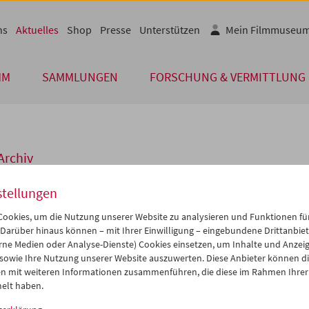
ns
Aktuelles
Shop
Presse
Unterstützen
Mein Filmmuseu
MM
SAMMLUNGEN
FORSCHUNG & VERMITTLUNG
Archiv
 DEZEMBER 2021
stellungen
nderte Beginnzeiten
ookies, um die Nutzung unserer Website zu analysieren und Funktionen für
 Darüber hinaus können – mit Ihrer Einwilligung – eingebundene Drittanbieter
ehrtes Publikum!
rne Medien oder Analyse-Dienste) Cookies einsetzen, um Inhalte und Anzei
 sowie Ihre Nutzung unserer Website auszuwerten. Diese Anbieter können di
n kurzfristigen Ankündigungen der Regierung vom 22. Dezember 202
n mit weiteren Informationen zusammenführen, die diese im Rahmen Ihrer
r bundesweit wieder zu Verschärfungen kommen. Die
Sperrstun
elt haben.
h in den Kulturbetrieben auf
22
Uhr
vorverlegt.