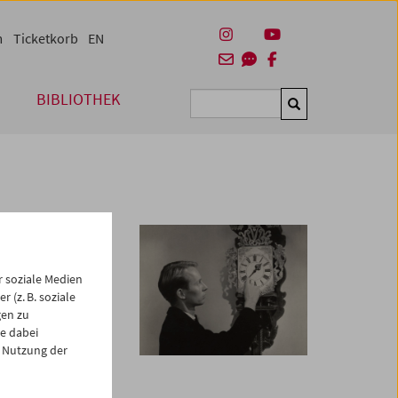
m
Ticketkorb
EN
BIBLIOTHEK
Suchen
 soziale Medien
 (z. B. soziale
gen zu
e dabei
1 wird es ab 27.
 Nutzung der
de
wird ab diesem