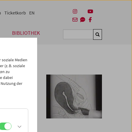
m
Ticketkorb
EN
BIBLIOTHEK
Suchen
 soziale Medien
 (z. B. soziale
gen zu
e dabei
 Nutzung der
erlegung der
 die für 26.
Sie wird zu einem
Variante Omikron