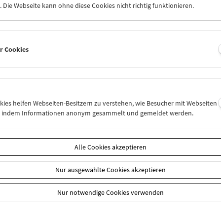
 Die Webseite kann ohne diese Cookies nicht richtig funktionieren.
dazu gezwungen die für 30. Jänner 2022 geplante Veranstaltung auf
chieben.
Treibgut
lebt vom spontanen und lebhaften Austausch zwi
en Gästen und dem Publikum: Zurufe, Wortmeldungen, Fragen, Di
, zwischen und nach den Filmbeispielen. Das erhöhte Infektionsris
er Cookies
ungsmaßnahmen sind damit nicht vereinbar. Die Veranstaltung w
ten Zeitpunkt nachgeholt.
ten um Ihr Verständnis!
okies helfen Webseiten-Besitzern zu verstehen, wie Besucher mit Webseiten
n, indem Informationen anonym gesammelt und gemeldet werden.
n
Alle Cookies akzeptieren
Nur ausgewählte Cookies akzeptieren
Nur notwendige Cookies verwenden