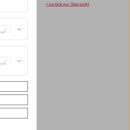
< zurück zur Übersicht
 unbestimmte Zeit
schen den
skussionen
iko sowie die
ird zu einem