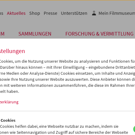
ns
Aktuelles
Shop
Presse
Unterstützen
Mein Filmmuseu
MM
SAMMLUNGEN
FORSCHUNG & VERMITTLUNG
stellungen
ookies, um die Nutzung unserer Website zu analysieren und Funktionen für
 Darüber hinaus können – mit Ihrer Einwilligung – eingebundene Drittanbieter
Archiv
rne Medien oder Analyse-Dienste) Cookies einsetzen, um Inhalte und Anzei
 JANUAR 2022
 sowie Ihre Nutzung unserer Website auszuwerten. Diese Anbieter können di
n mit weiteren Informationen zusammenführen, die diese im Rahmen Ihrer
grammänderungen
elt haben.
zerklärung
h die vorgezogene Sperrstunde und die damit einhergehende Vorv
it nicht alle Gäste an der Veranstaltung teilnehmen können, entfällt
2022 geplante Buchpräsentation
In memoriam Gerhard Jagschitz
. 
 Cookies
n Zeitpunkt nachgeholt.
ookies helfen dabei, eine Webseite nutzbar zu machen, indem sie
nen wie Seitennavigation und Zugriff auf sichere Bereiche der Webseite
hen wir uns aufgrund der Entwicklungen rund um die SARS-CoV-2-