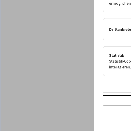
ermöglichen.
leider 
zu vers
geladen
während
Drittanbiet
Eindämm
geeigne
Wir bit
Statistik
Statistik-Co
interagiere
Share o