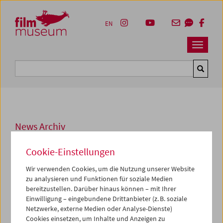
Accesskey [1]
Accesskey [4]
Accesskey [2]
Accesskey [3]
Zum Inhalt
Zum Hauptmenü
Zur Servicenavigation
Zum Suche
EN
Navbar 
Suche
News Archiv
DO, 03. MÄRZ 2022
Cookie-Einstellungen
Guckkasten #3
Wir verwenden Cookies, um die Nutzung unserer Website
zu analysieren und Funktionen für soziale Medien
"Das Filmmuseum ist eine Cinémathèque. Die
bereitzustellen. Darüber hinaus können – mit Ihrer
Ausstellungen finden auf der Leinwand statt" ist am
Einwilligung – eingebundene Drittanbieter (z. B. soziale
Eingang des Filmmuseums zu lesen. Unser dritter
Netzwerke, externe Medien oder Analyse-Dienste)
"Guckkasten" zeigt wie diese Ausstellungen auf die
Cookies einsetzen, um Inhalte und Anzeigen zu