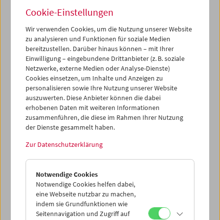
Austria, Österreichisches Filmmuseum und ORF-Archiv
Cookie-Einstellungen
ausgewählt wurden: Wie denkt, inszeniert, verhandelt
und thematisiert das Kino den Rausch? Dem
Wir verwenden Cookies, um die Nutzung unserer Website
österreichischen Film – vielleicht Österreich per se – ist
zu analysieren und Funktionen für soziale Medien
ein Hang zum Rausch nicht abzusprechen. In einer Zeit, in
bereitzustellen. Darüber hinaus können – mit Ihrer
Einwilligung – eingebundene Drittanbieter (z. B. soziale
der die berauschte Flucht vor den Zumutungen des
Netzwerke, externe Medien oder Analyse-Dienste)
Alltags samt ihren Höhen, Tiefen und Abgründen beinahe
Cookies einsetzen, um Inhalte und Anzeigen zu
gänzlich aus der Öffentlichkeit verdrängt wurde, lohnt der
personalisieren sowie Ihre Nutzung unserer Website
Blick ins narkotische Kino gleich mehrfach.
auszuwerten. Diese Anbieter können die dabei
Pandemiebedingt wird der Rausch zur politischen Bühne,
erhobenen Daten mit weiteren Informationen
der persönliche wie gesellschaftliche Umgang damit zur
zusammenführen, die diese im Rahmen Ihrer Nutzung
Grundsatzentscheidung.
der Dienste gesammelt haben.
Zwischen 6. und 10. April führt die Filmreihe "RAUSCH" in
Zur Datenschutzerklärung
Graz von Michael Glawogger über Kurt Kren bis hin zu
Mara Mattuschka, Ulrich Seidl und Sabine Derflinger …
Prost!
Notwendige Cookies
Notwendige Cookies helfen dabei,
Mehr zum Programm und ausführliche Informationen
eine Webseite nutzbar zu machen,
finden Sie auf der Website der
Diagonale
.
indem sie Grundfunktionen wie
Seitennavigation und Zugriff auf