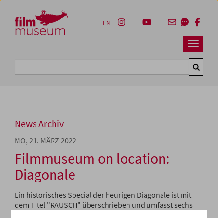
Accesskey [1]
Accesskey [4]
Accesskey [2]
Accesskey [3]
Zum Inhalt
Zum Hauptmenü
Zur Servicenavigation
Zum Suche
EN
Navbar 
Suche
News Archiv
MO, 21. MÄRZ 2022
Filmmuseum on location:
Diagonale
Ein historisches Special der heurigen Diagonale ist mit
dem Titel "RAUSCH" überschrieben und umfasst sechs
Programme, die gemeinsam von Diagonale, Filmarchiv