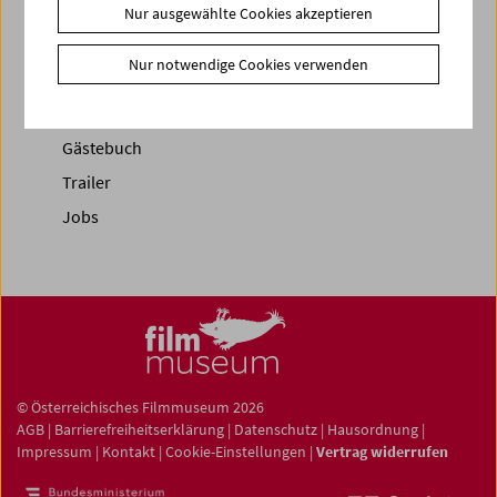
News
Nur ausgewählte Cookies akzeptieren
News Archiv
Nur notwendige Cookies verwenden
Newsletter
Fotos unserer Gäste
Gästebuch
Trailer
Jobs
© Österreichisches Filmmuseum 2026
AGB
|
Barrierefreiheitserklärung
|
Datenschutz
|
Hausordnung
|
Impressum
|
Kontakt
|
Cookie-Einstellungen
|
Vertrag widerrufen