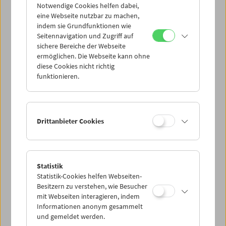
Notwendige Cookies helfen dabei,
eine Webseite nutzbar zu machen,
FAQ / Informationen zum neuen Angebot
indem sie Grundfunktionen wie
Informationen zu Tickets und Mitgliedschaften
Seitennavigation und Zugriff auf
Zustimmungserklärung zur Finanzamtsmeldung von
sichere Bereiche der Webseite
Spenden (PDF)
ermöglichen. Die Webseite kann ohne
diese Cookies nicht richtig
funktionieren.
Drittanbieter Cookies
Statistik
Statistik-Cookies helfen Webseiten-
Besitzern zu verstehen, wie Besucher
mit Webseiten interagieren, indem
Informationen anonym gesammelt
und gemeldet werden.