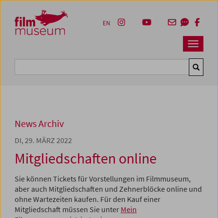
Accesskey [1]
Accesskey [4]
Accesskey [2]
Accesskey [3]
Zum Inhalt
Zum Hauptmenü
Zur Servicenavigation
Zum Suche
EN
Navbar 
Suche
News Archiv
DI, 29. MÄRZ 2022
Mitgliedschaften online
Sie können Tickets für Vorstellungen im Filmmuseum,
aber auch Mitgliedschaften und Zehnerblöcke online und
ohne Wartezeiten kaufen. Für den Kauf einer
Mitgliedschaft müssen Sie unter
Mein