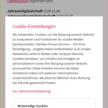
Filmmuseum
registriert sein.
Jahresmitgliedschaft
: EUR 15,00
Jahrespartnermitgliedschaft
: EUR 25,00
Fördernde Mitgliedschaft
: ab EUR 70,00
Cookie-Einstellungen
Fördernde Partnermitgliedschaft
: ab EUR 120,00
Wir verwenden Cookies, um die Nutzung unserer Website
Sie können bei Verlängerung bzw. Neuabschluss einer
zu analysieren und Funktionen für soziale Medien
Mitgliedschaft auch einen zusätzlichen
Spendenbeitrag
bereitzustellen. Darüber hinaus können – mit Ihrer
eingeben, die steuerlich absetzbar ist.
Einwilligung – eingebundene Drittanbieter (z. B. soziale
Netzwerke, externe Medien oder Analyse-Dienste)
Sie sind/waren bereits Mitglied im Österreichischen
Cookies einsetzen, um Inhalte und Anzeigen zu
Filmmuseum?
personalisieren sowie Ihre Nutzung unserer Website
Bitte tragen Sie bei der Registrierung unter "Mein
auszuwerten. Diese Anbieter können die dabei
Filmmuseum" auch unbedingt
Ihre Mitgliedsnummer
ein.
erhobenen Daten mit weiteren Informationen
Diese finden Sie u.a. auf der Rückseite des Ihnen
zusammenführen, die diese im Rahmen Ihrer Nutzung
zugesandten Programmheftes oder Ihrem Ausweis.
der Dienste gesammelt haben.
Zur Datenschutzerklärung
In jedem Fall unterstützen wir Sie sehr gerne auch
persönlich bei der Registrierung. Sie erreichen uns
entweder werktags unter der Rufnummer +43 1 533 70 54
Notwendige Cookies
oder schriftlich unter
kontakt@filmmuseum.at
.