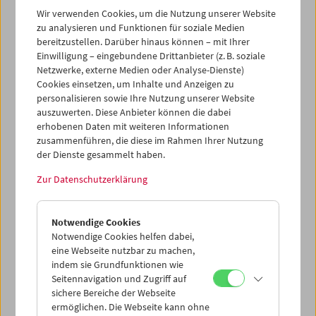
Wir verwenden Cookies, um die Nutzung unserer Website
Detailliertere Informationen zu den derzeit gültigen
zu analysieren und Funktionen für soziale Medien
Auflagen für den Besuch von Kultureinrichtungen finden
bereitzustellen. Darüber hinaus können – mit Ihrer
Sie
hier
.
Einwilligung – eingebundene Drittanbieter (z. B. soziale
Netzwerke, externe Medien oder Analyse-Dienste)
Cookies einsetzen, um Inhalte und Anzeigen zu
COVID-19 Measures
personalisieren sowie Ihre Nutzung unserer Website
auszuwerten. Diese Anbieter können die dabei
According to the current regulations, the mask wearing
erhobenen Daten mit weiteren Informationen
requirement for events (also indoors) will be lifted as of
zusammenführen, die diese im Rahmen Ihrer Nutzung
April 16, 2022. Nevertheless, we recommend wearing an
der Dienste gesammelt haben.
FFP2 mask in all indoor rooms.
Zur Datenschutzerklärung
You can find detailed information about the requirements
for visiting cultural institutions
here
.
Notwendige Cookies
Notwendige Cookies helfen dabei,
eine Webseite nutzbar zu machen,
indem sie Grundfunktionen wie
Seitennavigation und Zugriff auf
sichere Bereiche der Webseite
ermöglichen. Die Webseite kann ohne