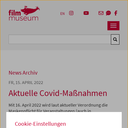
Accesskey [1]
Accesskey [4]
Accesskey [2]
Accesskey [3]
Zum Inhalt
Zum Hauptmenü
Zur Servicenavigation
Zum Suche
EN
Navbar 
Suche
News Archiv
FR, 15. APRIL 2022
Aktuelle Covid-Maßnahmen
Mit 16. April 2022 wird laut aktueller Verordnung die
Maskenpflicht für Veranstaltungen (auch in
Innenräumen) aufgehoben.
Wir empfehlen dennoch in
Cookie-Einstellungen
sämtlichen Innenräumen das Tragen einer FFP2-Maske.