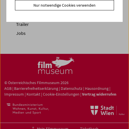
Nur notwendige Cookies verwenden
Fotos unserer Gäste
Gästebuch
Trailer
Jobs
© Österreichisches Filmmuseum 2026
AGB
|
Barrierefreiheitserklärung
|
Datenschutz
|
Hausordnung
|
Impressum
|
Kontakt
|
Cookie-Einstellungen
|
Vertrag widerrufen
Mein Filmmuseum
Ticketkorb