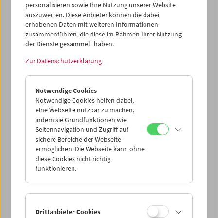
Meden und Christoph Huber in englischer Sprache.
personalisieren sowie Ihre Nutzung unserer Website
auszuwerten. Diese Anbieter können die dabei
Erhältlich seit 14. April 2022
erhobenen Daten mit weiteren Informationen
zusammenführen, die diese im Rahmen Ihrer Nutzung
der Dienste gesammelt haben.
Präsentation der DVD und Vorführung von
Batang West Side
(35mm) im "Unsichtbaren Kino" am 17. Mai 2022 in
Zur Datenschutzerklärung
Anwesenheit von Lav Diaz.
DVD-Präsentation
Notwendige Cookies
Shop
Notwendige Cookies helfen dabei,
Edition Filmmuseum
eine Webseite nutzbar zu machen,
indem sie Grundfunktionen wie
Seitennavigation und Zugriff auf
sichere Bereiche der Webseite
ermöglichen. Die Webseite kann ohne
diese Cookies nicht richtig
funktionieren.
Drittanbieter Cookies