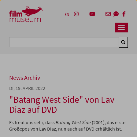
Accesskey [1]
Accesskey [4]
Accesskey [2]
Accesskey [3]
Zum Inhalt
Zum Hauptmenü
Zur Servicenavigation
Zum Suche
EN
Navbar 
Suche
News Archiv
DI, 19. APRIL 2022
"Batang West Side" von Lav
Diaz auf DVD
Es freut uns sehr, dass
Batang West Side
(2001), das erste
Großepos von Lav Diaz, nun auch auf DVD erhältlich ist.