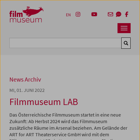
Accesskey [1]
Accesskey [4]
Accesskey [2]
Accesskey [3]
Zum Inhalt
Zum Hauptmenü
Zur Servicenavigation
Zum Suche
EN
Navbar 
Suche
News Archiv
MI, 01. JUNI 2022
Filmmuseum LAB
Das Österreichische Filmmuseum startet in eine neue
Zukunft: Ab Herbst 2024 wird das Filmmuseum
zusätzliche Räume im Arsenal beziehen. Am Gelände der
ART for ART Theaterservice GmbH wird mit dem