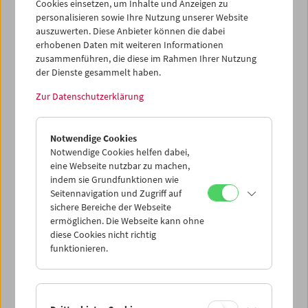
Cookies einsetzen, um Inhalte und Anzeigen zu
'Filmmuseum LAB' präsentiert sich als Zentrum, an dem
personalisieren sowie Ihre Nutzung unserer Website
unterschiedliche Aspekte des audiovisuellen Erbes – analog
auszuwerten. Diese Anbieter können die dabei
wie digital – zusammengeführt werden. Zentrales Anliegen
erhobenen Daten mit weiteren Informationen
ist auch die Filmvermittlung für junge Menschen, der in
zusammenführen, die diese im Rahmen Ihrer Nutzung
Zukunft ein noch größerer Stellenwert eingeräumt wird. Das
der Dienste gesammelt haben.
Arsenal mit seiner Nähe zu umliegenden
Zur Datenschutzerklärung
Kultureinrichtungen und Möglichkeiten zu Synergien ist der
ideale Standort dafür. Gemeinsam mit dem 'Foto Arsenal
Wien' entsteht mitten in Wien ein neuer, einzigartiger
Notwendige Cookies
Kulturcluster für die Wienerinnen und Wiener und Cineasten
Notwendige Cookies helfen dabei,
aus aller Welt."
eine Webseite nutzbar zu machen,
indem sie Grundfunktionen wie
Petra Höfinger, Geschäftsführerin ART for ART:
"Das
Seitennavigation und Zugriff auf
'Filmmuseum LAB' ist eine Weichenstellung in Richtung
sichere Bereiche der Webseite
eines Kulturclusters Arsenal. Schon in den vergangenen
ermöglichen. Die Webseite kann ohne
Jahren wurde das Arsenal von Staatsoper, Bundestheater
diese Cookies nicht richtig
und dem ImPulsTanz Festival kulturell bespielt. Mit dem
funktionieren.
Einzug des Museumsdepots und Laboratoriums des
Filmmuseums fällt nun der Startschuss für eine
diversifizierte Nutzung dieses Areals. Das umfasst
Nutzer*innen aus dem Bereich Kulturerbe und