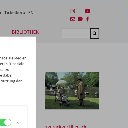
m
Ticketkorb
EN
BIBLIOTHEK
Suchen
 soziale Medien
 (z. B. soziale
gen zu
e dabei
 Nutzung der
. Am 1. September
 Details zum
hen!
< zurück zur Übersicht