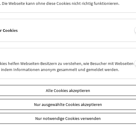
 Die Webseite kann ohne diese Cookies nicht richtig funktionieren.
u September / Oktober
pause des Spielbetriebs
:
1. August 2022
er Cookies
pause Bibliothek
:
st bis 4. September 2022
okies helfen Webseiten-Besitzern zu verstehen, wie Besucher mit Webseiten
n
n, indem Informationen anonym gesammelt und gemeldet werden.
Alle Cookies akzeptieren
Nur ausgewählte Cookies akzeptieren
Nur notwendige Cookies verwenden