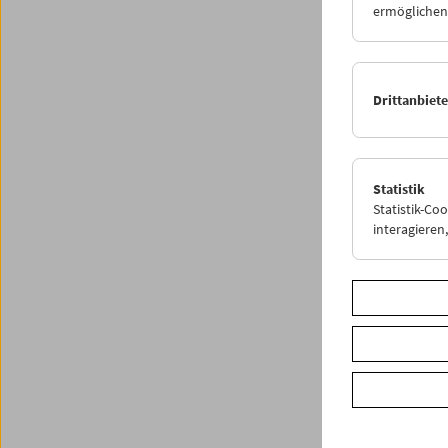
ermöglichen.
Vorscha
Sommer
8. bis 3
Drittanbiet
Sommer
1. Augu
Statistik
Statistik-Co
Share o
interagiere