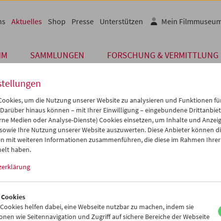
ns
Aktuelles
Shop
Presse
Unterstützen
Mein Filmmuseu
MM
SAMMLUNGEN
FORSCHUNG & VERMITTLUNG
stellungen
ookies, um die Nutzung unserer Website zu analysieren und Funktionen für
 Darüber hinaus können – mit Ihrer Einwilligung – eingebundene Drittanbieter
Archiv
rne Medien oder Analyse-Dienste) Cookies einsetzen, um Inhalte und Anzei
 AUGUST 2022
 sowie Ihre Nutzung unserer Website auszuwerten. Diese Anbieter können di
n mit weiteren Informationen zusammenführen, die diese im Rahmen Ihrer
merpause
elt haben.
zerklärung
erreichische Filmmuseum hat zwischen 8. und 31. August spielfrei
wir mit einer
umfassenden Retrospektive zu Martin Scorseses Werk.
m gibt es ab 16. August.
 Cookies
ookies helfen dabei, eine Webseite nutzbar zu machen, indem sie
schen allen schöne Sommertage und freuen uns auf das Wiederse
nen wie Seitennavigation und Zugriff auf sichere Bereiche der Webseite