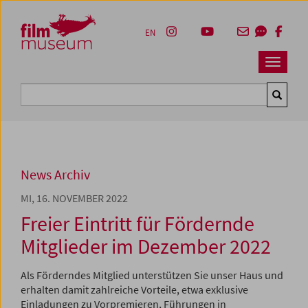
Accesskey [1]
Accesskey [4]
Accesskey [2]
Accesskey [3]
Zum Inhalt
Zum Hauptmenü
Zur Servicenavigation
Zum Suche
EN
Navbar 
Suche
News Archiv
MI, 16. NOVEMBER 2022
Freier Eintritt für Fördernde
Mitglieder im Dezember 2022
Als Förderndes Mitglied unterstützen Sie unser Haus und
erhalten damit zahlreiche Vorteile, etwa exklusive
Einladungen zu Vorpremieren, Führungen in