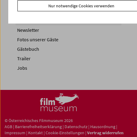
Nur notwendige Cookies verwenden
News
News Archiv
Newsletter
Fotos unserer Gäste
Gästebuch
Trailer
Jobs
© Österreichisches Filmmuseum 2026
AGB
|
Barrierefreiheitserklärung
|
Datenschutz
|
Hausordnung
|
Impressum
|
Kontakt
|
Cookie-Einstellungen
|
Vertrag widerrufen