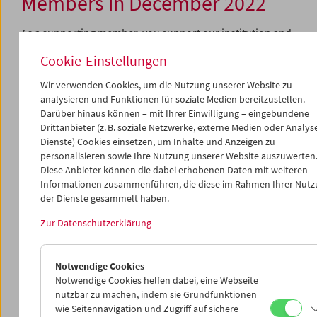
Members in December 2022
As a supporting member, you support our institution and
receive numerous benefits, such as exclusive invitations
Cookie-Einstellungen
to events, guided tours in partner museums, or free
admission to selected screenings.
Wir verwenden Cookies, um die Nutzung unserer Website zu
analysieren und Funktionen für soziale Medien bereitzustellen.
HONG SANGSOO
Darüber hinaus können – mit Ihrer Einwilligung – eingebundene
Book chon bang hyang (The Day He Arrives)
Drittanbieter (z. B. soziale Netzwerke, externe Medien oder Analys
(2011, Hong Sangsoo): December 1, 6 p.m.
Dienste) Cookies einsetzen, um Inhalte und Anzeigen zu
Da-Reun Na-ra-e-suh (In Another Country)
personalisieren sowie Ihre Nutzung unserer Website auszuwerten
(2012, Hong Sangsoo): December 1, 8.30 p.m.
Diese Anbieter können die dabei erhobenen Daten mit weiteren
Informationen zusammenführen, die diese im Rahmen Ihrer Nut
ARNE SUCKSDORFF
der Dienste gesammelt haben.
Short Film Program 1
Zur Datenschutzerklärung
(1940–44, Arne Sucksdorff): December 8, 6 p.m.
En djungelsaga (Dschungelsaga)
(1957, Arne Sucksdorff) December 8, 8.30 p.m.
Notwendige Cookies
Notwendige Cookies helfen dabei, eine Webseite
Find more information about our supporting
nutzbar zu machen, indem sie Grundfunktionen
membership
here
.
wie Seitennavigation und Zugriff auf sichere