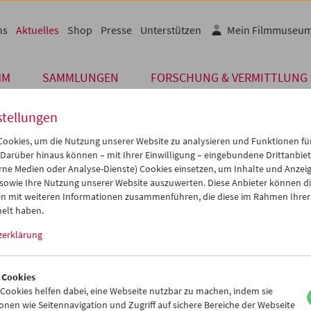
ns
Aktuelles
Shop
Presse
Unterstützen
Mein Filmmuseu
MM
SAMMLUNGEN
FORSCHUNG & VERMITTLUNG
stellungen
ookies, um die Nutzung unserer Website zu analysieren und Funktionen für
 Darüber hinaus können – mit Ihrer Einwilligung – eingebundene Drittanbieter
Archiv
rne Medien oder Analyse-Dienste) Cookies einsetzen, um Inhalte und Anzei
. NOVEMBER 2022
 sowie Ihre Nutzung unserer Website auszuwerten. Diese Anbieter können di
n mit weiteren Informationen zusammenführen, die diese im Rahmen Ihrer
-Marie Straub, 1933 – 2022
elt haben.
zerklärung
rie Straub, geboren 1933 in Metz, und Danièle Huillet (1936–2006) 
hrzehnte lang als eine Grenzüberschreitung verstanden – in stete
land, Italien und Frankreich, und in intensiver Auseinandersetzun
 Cookies
, großzügig und kompromisslos zugleich.
ookies helfen dabei, eine Webseite nutzbar zu machen, indem sie
nen wie Seitennavigation und Zugriff auf sichere Bereiche der Webseite
einsame Retrospektive der Viennale und des Filmmuseums präsent