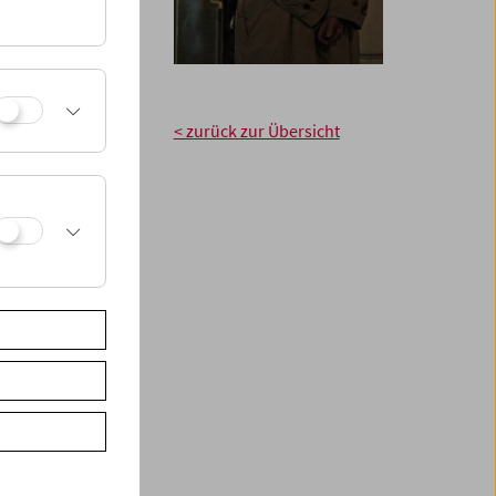
acher. Auch in
Filmmuseum, 2016
et
– zollten wir dem
< zurück zur Übersicht
im Alter von 89
tnisse