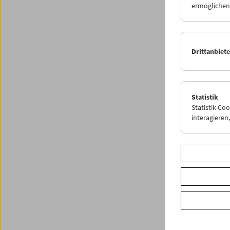
ermöglichen.
erstmal
Publika
das von
Künstle
Drittanbiet
Das Fil
Jahren 
Retrosp
Statistik
Publika
Statistik-Co
interagiere
Share o