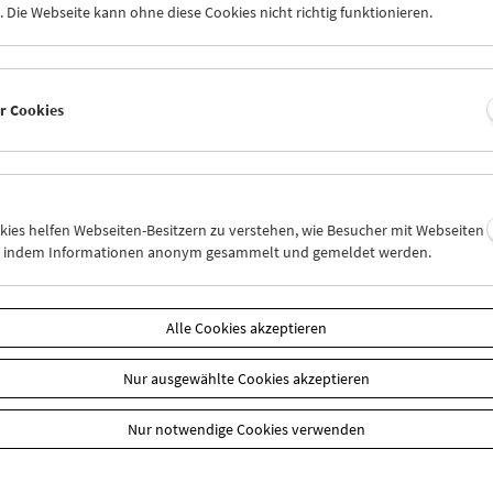
 Die Webseite kann ohne diese Cookies nicht richtig funktionieren.
s in Österreich das Gesamtwerk der radikalen europäischen Filmem
tionen – 2007 erschien die DVD
Klassenverhältnisse
in der Edition 
 Ted Fendt herausgegebene Buch
Jean-Marie Straub & Danièle Huill
rpaar Tribut.
er Cookies
mmuseum trauert um Jean-Marie Straub, der am 20. November 2022 
in der Schweiz gestorben ist.
ektive 2004:
Programm
|
In person Videodokument
|
Fotos
tionen:
Buch
Jean-Marie Straub & Danièle Huillet
|
DVD
Klassenverhäl
okies helfen Webseiten-Besitzern zu verstehen, wie Besucher mit Webseiten
n, indem Informationen anonym gesammelt und gemeldet werden.
n
Alle Cookies akzeptieren
Nur ausgewählte Cookies akzeptieren
Nur notwendige Cookies verwenden