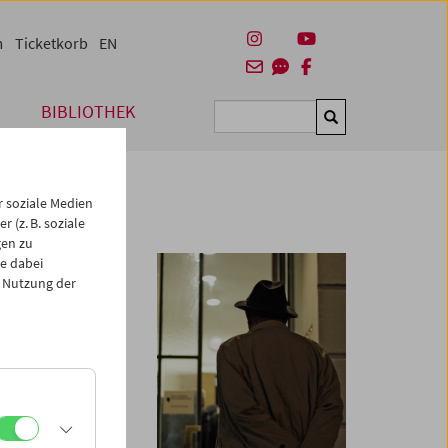
m
Ticketkorb
EN
BIBLIOTHEK
Suchen
 soziale Medien
 (z. B. soziale
gen zu
e dabei
 Nutzung der
haben ihr Schaffen
r Bewegung zwischen
g mit den anderen
ierte im Jahr 2004