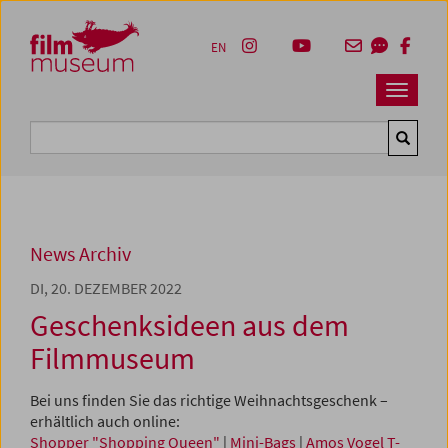
Accesskey [1]
Accesskey [4]
Accesskey [2]
Accesskey [3]
Zum Inhalt
Zum Hauptmenü
Zur Servicenavigation
Zum Suche
EN
Navbar 
Suche
News Archiv
DI, 20. DEZEMBER 2022
Geschenksideen aus dem
Filmmuseum
Bei uns finden Sie das richtige Weihnachtsgeschenk –
erhältlich auch online:
Shopper "Shopping Queen"
|
Mini-Bags
|
Amos Vogel T-