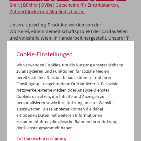
Shirt
|
Bücher
|
DVDs
|
Gutscheine für Eintrittskarten,
Zehnerblöcke und Mitgliedschaften
Unsere Upcycling-Produkte werden von der
Wörkerei, einem Gemeinschaftsprojekt der Caritas Wien
und Volkshilfe Wien, in Handarbeit hergestellt. Unserer T-
Shirts aus Bio-Baumwolle werden mittels
Siebdruckverfahren bedruckt, ebenfalls in Handarbeit.
Cookie-Einstellungen
Auch
Fördernde Mitgliedschaften
(ab EUR 70,00) können
Wir verwenden Cookies, um die Nutzung unserer Website
verschenkt werden. Fördernde Mitglieder erhalten
zu analysieren und Funktionen für soziale Medien
Einladungen zu speziellen Veranstaltungen, die das
bereitzustellen. Darüber hinaus können – mit Ihrer
Einwilligung – eingebundene Drittanbieter (z. B. soziale
Filmmuseum organisiert.
Darüber hinaus haben sie an
Netzwerke, externe Medien oder Analyse-Dienste)
jedem ersten Tag eines neuen Monatsprogramms freien
Cookies einsetzen, um Inhalte und Anzeigen zu
Eintritt zu sämtlichen Vorstellungen dieses Tages und
personalisieren sowie Ihre Nutzung unserer Website
erhalten 20% Ermäßigung beim Erwerb von
auszuwerten. Diese Anbieter können die dabei
Publikationen, Plakaten und DVDs des Filmmuseums.
erhobenen Daten mit weiteren Informationen
zusammenführen, die diese im Rahmen Ihrer Nutzung
Unsere Angebote finden Sie in unserem
Web-Shop
.
der Dienste gesammelt haben.
Exklusiv zwischen 20. und 24. Dezember an der Kassa im
Zur Datenschutzerklärung