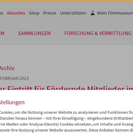
ns
Aktuelles
Shop
Presse
Unterstützen
Mein Filmmuseu
MM
SAMMLUNGEN
FORSCHUNG & VERMITTLUNG
Archiv
 FEBRUAR 2023
er Eintritt für Fördernde Mitglieder 
3
stellungen
derndes Mitglied unterstützen Sie unser Haus und erhalten damit zah
ookies, um die Nutzung unserer Website zu analysieren und Funktionen für
klusive Einladungen zu Vorpremieren, Führungen in Partnermuseen
 Darüber hinaus können – mit Ihrer Einwilligung – eingebundene Drittanbieter
t zu ausgewählten Vorstellungen.
rne Medien oder Analyse-Dienste) Cookies einsetzen, um Inhalte und Anzei
 sowie Ihre Nutzung unserer Website auszuwerten. Diese Anbieter können di