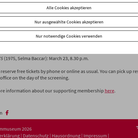
d screenings.
Alle Cookies akzeptieren
TION ON SCREEN
 no Natsu (Kikujiros Sommer)
(1999, Kitano Takeshi): March 2, 6 p.m.
Nur ausgewählte Cookies akzeptieren
ARY HEROES
Nur notwendige Cookies verwenden
 wai dik yat yu ye (The Way We Are)
(2008, Ann Hui): March 2, 8.30 p.m
SIBLE DREAMS
75
(1975, Selma Baccar): March 23, 8.30 p.m.
reserve free tickets by phone or online as usual. You can pick up re
office on the day of the screening.
re information about our supporting membership
here
.
n
ilmmuseum 2026
serklärung
|
Datenschutz
|
Hausordnung
|
Impressum
|