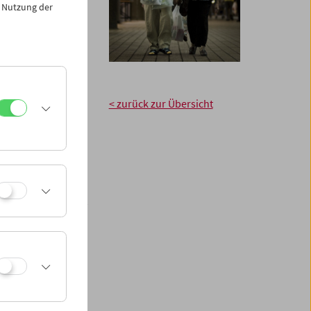
 Nutzung der
0
< zurück zur Übersicht
den. Die Ausgabe
 in March
 benefits, such as
dmission to