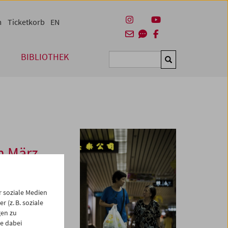
m
Ticketkorb
EN
BIBLIOTHEK
Suchen
im März
lreiche Vorteile,
 soziale Medien
 oder freien
 (z. B. soziale
gen zu
e dabei