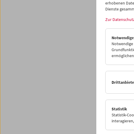
erhobenen Date
COLLEC
Dienste gesamm
Kikujirō
Zur Datenschut
ORDIN
Tin shui
Notwendige
PERMIS
Notwendige C
Fatma 
Grundfunktio
ermöglichen.
Die Fre
erfolgt
Weitere
Drittanbiet
Free
202
Statistik
Statistik-Co
interagiere
As a su
exclusiv