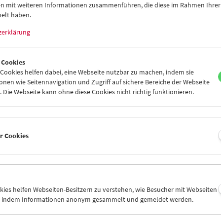
n mit weiteren Informationen zusammenführen, die diese im Rahmen Ihrer
TION ON SCREEN
elt haben.
 no Natsu (Kikujiros Sommer)
(1999, Kitano Takeshi) am 2. März, 18.0
zerklärung
ARY HEROES
 wai dik yat yu ye (The Way We Are)
(2008, Ann Hui) am 2. März, 20.30
 Cookies
SIBLE DREAMS
ookies helfen dabei, eine Webseite nutzbar zu machen, indem sie
75
(1975, Selma Baccar) am 23. März, 20.30
nen wie Seitennavigation und Zugriff auf sichere Bereiche der Webseite
 Die Webseite kann ohne diese Cookies nicht richtig funktionieren.
ikarten können wie gewohnt telefonisch bzw. online reserviert wer
 am Tag der Vorführung an der Abendkassa.
 Informationen zur Fördernden Mitgliedschaft finden Sie
hier
.
er Cookies
 Admission for Supporting Members
3
okies helfen Webseiten-Besitzern zu verstehen, wie Besucher mit Webseiten
n, indem Informationen anonym gesammelt und gemeldet werden.
pporting member, you support our institution and receive numerous
e invitations to events, guided tours in partner museums, or free a