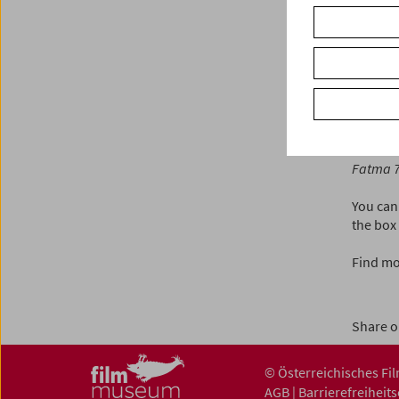
selecte
COLLEC
Kikujirō
ORDIN
Tin shui
PERMIS
Fatma 
You can 
the box 
Find mo
Share o
© Österreichisches F
AGB
|
Barrierefreiheit