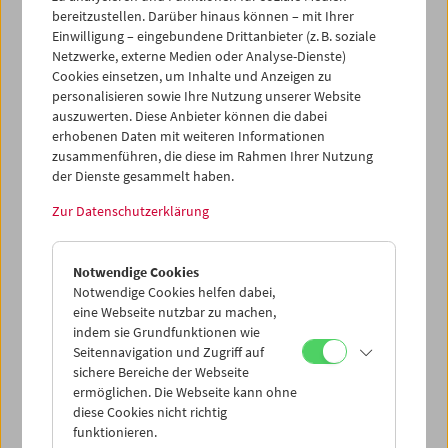
die Praxis des Experimentalfilms werden wir den
bereitzustellen. Darüber hinaus können – mit Ihrer
Möglichkeiten von Solidarität in Alltag und Gesellschaft
Einwilligung – eingebundene Drittanbieter (z. B. soziale
und vor allem im bewegten Bild nachspüren und in
Netzwerke, externe Medien oder Analyse-Dienste)
Kleingruppen eine filmische Übung realisieren.
Cookies einsetzen, um Inhalte und Anzeigen zu
personalisieren sowie Ihre Nutzung unserer Website
Die Anmeldung für die Summer School ist ab sofort
auszuwerten. Diese Anbieter können die dabei
möglich.
erhobenen Daten mit weiteren Informationen
Maximale Teilnehmer*innenzahl: 25
zusammenführen, die diese im Rahmen Ihrer Nutzung
Teilnahmegebühr: 100,- Euro
der Dienste gesammelt haben.
Die Veranstaltung ist bei der PH Wien als Fortbildung
Zur Datenschutzerklärung
anrechenbar.
Summer School
Notwendige Cookies
Notwendige Cookies helfen dabei,
eine Webseite nutzbar zu machen,
indem sie Grundfunktionen wie
Seitennavigation und Zugriff auf
sichere Bereiche der Webseite
ermöglichen. Die Webseite kann ohne
diese Cookies nicht richtig
funktionieren.