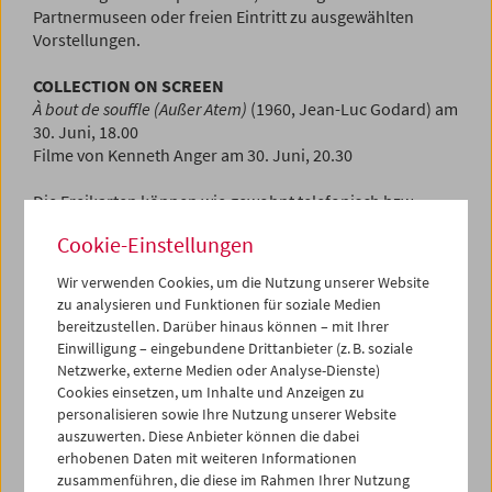
Partnermuseen oder freien Eintritt zu ausgewählten
Vorstellungen.
COLLECTION ON SCREEN
À bout de souffle (Außer Atem)
(1960, Jean-Luc Godard) am
30. Juni, 18.00
Filme von Kenneth Anger am 30. Juni, 20.30
Die Freikarten können wie gewohnt telefonisch bzw.
online reserviert werden. Die Ausgabe erfolgt am Tag der
Cookie-Einstellungen
Vorführung an der Abendkassa.
Wir verwenden Cookies, um die Nutzung unserer Website
Weitere Informationen zur Fördernden Mitgliedschaft
zu analysieren und Funktionen für soziale Medien
finden Sie
hier
.
bereitzustellen. Darüber hinaus können – mit Ihrer
Einwilligung – eingebundene Drittanbieter (z. B. soziale
Netzwerke, externe Medien oder Analyse-Dienste)
Free Admission for Supporting
Cookies einsetzen, um Inhalte und Anzeigen zu
personalisieren sowie Ihre Nutzung unserer Website
Members in the summer 2023
auszuwerten. Diese Anbieter können die dabei
erhobenen Daten mit weiteren Informationen
As a supporting member, you support our institution and
zusammenführen, die diese im Rahmen Ihrer Nutzung