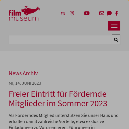
Accesskey [1]
Accesskey [4]
Accesskey [2]
Accesskey [3]
Zum Inhalt
Zum Hauptmenü
Zur Servicenavigation
Zum Suche
EN
Navbar 
Suche
News Archiv
MI, 14. JUNI 2023
Freier Eintritt für Fördernde
Mitglieder im Sommer 2023
Als Förderndes Mitglied unterstützen Sie unser Haus und
erhalten damit zahlreiche Vorteile, etwa exklusive
Einladungen zu Vorpremieren, Führungen in