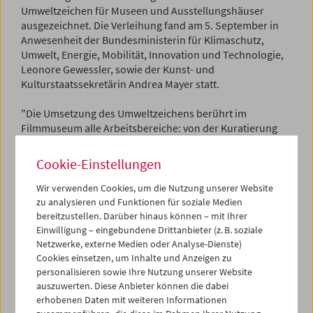
Umweltzeichen für Museen und Ausstellungshäuser
ausgezeichnet. Die Verleihung fand am 5. September in
Anwesenheit der Bundesministerin für Klimaschutz,
Umwelt, Energie, Mobilität, Innovation und Technologie,
Leonore Gewessler, sowie der Kunst- und
Kulturstaatssekretärin Andrea Mayer statt.
"Die Umsetzung des Umweltzeichens berührt im
Filmmuseum alle Arbeitsbereiche: von der Kuratierung
der Filmprogramme, der Effizienzierung der
Transportwege und Abfallwirtschaft über ein achtsames
Cookie-Einstellungen
Miteinander bis hin zu Upcycling von Materialien für
beispielsweise den Merchandising-Shop des
Wir verwenden Cookies, um die Nutzung unserer Website
Filmmuseums", sagt die Umweltbeauftragte des
zu analysieren und Funktionen für soziale Medien
Filmmuseums, Sabine Maierhofer.
bereitzustellen. Darüber hinaus können – mit Ihrer
Einwilligung – eingebundene Drittanbieter (z. B. soziale
Netzwerke, externe Medien oder Analyse-Dienste)
"Wir sind uns unserer besonderen Stellung und
Cookies einsetzen, um Inhalte und Anzeigen zu
Verantwortung bewusst. Die Auszeichnung mit dem
personalisieren sowie Ihre Nutzung unserer Website
Österreichischen Umweltzeichen ehrt und freut uns
auszuwerten. Diese Anbieter können die dabei
zusätzlich, da es die zukunftsorientierte und nachhaltige
erhobenen Daten mit weiteren Informationen
Arbeit in allen Bereichen des Filmmuseums bestätigt", so