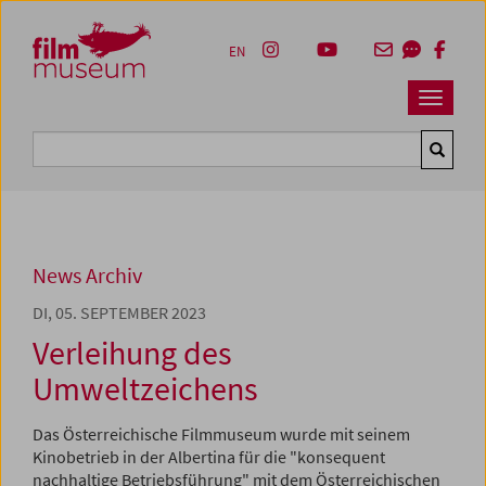
Accesskey [1]
Accesskey [4]
Accesskey [2]
Accesskey [3]
Zum Inhalt
Zum Hauptmenü
Zur Servicenavigation
Zum Suche
EN
Navbar 
Suche
News Archiv
DI, 05. SEPTEMBER 2023
Verleihung des
Umweltzeichens
Das Österreichische Filmmuseum wurde mit seinem
Kinobetrieb in der Albertina für die "konsequent
nachhaltige Betriebsführung" mit dem Österreichischen