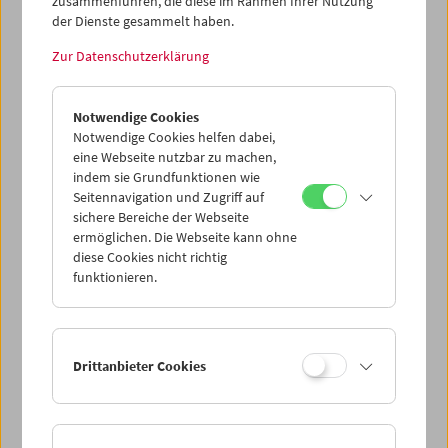
zusammenführen, die diese im Rahmen Ihrer Nutzung
Direktor Michael Loebenstein.
der Dienste gesammelt haben.
>
Nachhaltigkeitskonzept des Filmmuseums
Zur Datenschutzerklärung
>
Österreichisches Umweltzeichen
>
Presseaussendung zur Verleihung des Umweltzeichens
Notwendige Cookies
Mit Fragen, Kritik oder Anmerkungen können Sie sich per
Notwendige Cookies helfen dabei,
E-Mail an
umwelt@filmmuseum.at
wenden.
eine Webseite nutzbar zu machen,
indem sie Grundfunktionen wie
Seitennavigation und Zugriff auf
sichere Bereiche der Webseite
ermöglichen. Die Webseite kann ohne
diese Cookies nicht richtig
funktionieren.
Drittanbieter Cookies