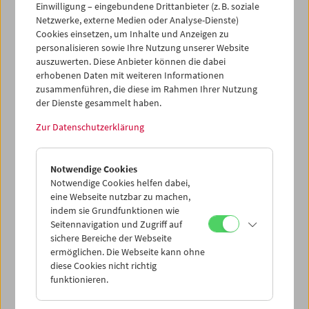
Grafikerin und einflussreiche Netzwerkerin der Wiener
Einwilligung – eingebundene Drittanbieter (z. B. soziale
Nachkriegsmoderne. Die Plakatsammlung des
Netzwerke, externe Medien oder Analyse-Dienste)
Filmmuseums stellt für die Ausstellung Originalplakate
Cookies einsetzen, um Inhalte und Anzeigen zu
und Skizzen aus den ersten drei Jahrzehnten seiner
personalisieren sowie Ihre Nutzung unserer Website
Geschichte zur Verfügung. Die Ausstellung
Gertie Fröhlich.
auszuwerten. Diese Anbieter können die dabei
Schattenpionierin
ist von 13. September 2023 bis 3. März
erhobenen Daten mit weiteren Informationen
2024 im
Museum für angewandte Kunst, Wien
zu sehen.
zusammenführen, die diese im Rahmen Ihrer Nutzung
der Dienste gesammelt haben.
Zur Datenschutzerklärung
Notwendige Cookies
Notwendige Cookies helfen dabei,
eine Webseite nutzbar zu machen,
indem sie Grundfunktionen wie
Seitennavigation und Zugriff auf
sichere Bereiche der Webseite
ermöglichen. Die Webseite kann ohne
diese Cookies nicht richtig
funktionieren.