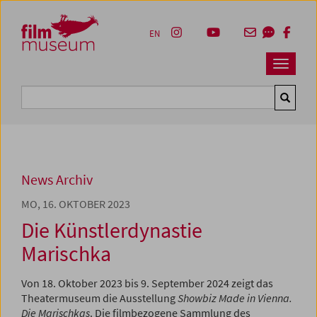
Accesskey [1]
Accesskey [4]
Accesskey [2]
Accesskey [3]
Zum Inhalt
Zum Hauptmenü
Zur Servicenavigation
Zum Suche
EN
Navbar 
Suche
News Archiv
MO, 16. OKTOBER 2023
Die Künstlerdynastie
Marischka
Von 18. Oktober 2023 bis 9. September 2024 zeigt das
Theatermuseum die Ausstellung
Showbiz Made in Vienna.
Die Marischkas
. Die filmbezogene Sammlung des