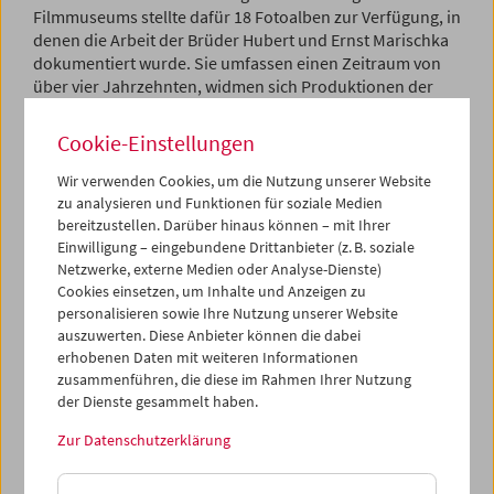
Filmmuseums stellte dafür 18 Fotoalben zur Verfügung, in
denen die Arbeit der Brüder Hubert und Ernst Marischka
dokumentiert wurde. Sie umfassen einen Zeitraum von
über vier Jahrzehnten, widmen sich Produktionen der
Ton-, aber auch der Stummfilmzeit, wobei neben seltenen
Werkaufnahmen zu der
Sissi-
Trilogie von Ernst Marischka
Cookie-Einstellungen
auch die Stummfilmalben mit einzigartigen Fotomotiven
aus den Jahren 1913-1923 hervorstechen. Die Alben
Wir verwenden Cookies, um die Nutzung unserer Website
stammen aus dem Nachlass der Schauspielerin und
zu analysieren und Funktionen für soziale Medien
Produzentin Lilly Marischka und befinden sich seit 1978 in
bereitzustellen. Darüber hinaus können – mit Ihrer
Einwilligung – eingebundene Drittanbieter (z. B. soziale
der Filmbezogenen Sammlung. Im Katalog zur
Netzwerke, externe Medien oder Analyse-Dienste)
Ausstellung sind Paolo Caneppele und Günter Krenn mit
Cookies einsetzen, um Inhalte und Anzeigen zu
Beiträgen zum Stummfilmschaffen der Marischkas, sowie
personalisieren sowie Ihre Nutzung unserer Website
zu Leben und Schaffen von Georg und Franz Marischka
auszuwerten. Diese Anbieter können die dabei
vertreten.
erhobenen Daten mit weiteren Informationen
zusammenführen, die diese im Rahmen Ihrer Nutzung
Theatermuseum
der Dienste gesammelt haben.
Blog Following Film
mit dem Beitrag "Der Mann mit dem
goldenen Pinsel" von Paolo Caneppele und Günter Krenn
Zur Datenschutzerklärung