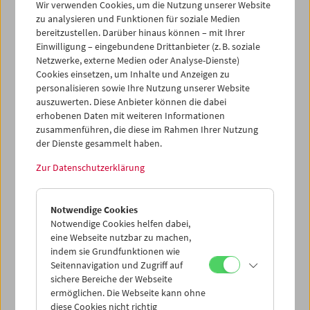
Wir verwenden Cookies, um die Nutzung unserer Website
kurzfristigen Erkrankung absagen muss.
zu analysieren und Funktionen für soziale Medien
bereitzustellen. Darüber hinaus können – mit Ihrer
Die Vorführung des Films
Le Temps retrouvé, d'après
Einwilligung – eingebundene Drittanbieter (z. B. soziale
l'oeuvre de Marcel Proust (Die wiedergefundene Zeit)
im
Netzwerke, externe Medien oder Analyse-Dienste)
Rahmen der Retrospektive Raúl Ruiz, in dem Catherine
Cookies einsetzen, um Inhalte und Anzeigen zu
Deneuve eine Hauptrolle spielt und den sie persönlich
personalisieren sowie Ihre Nutzung unserer Website
präsentieren wollte, findet wie geplant morgen, am 26.
auszuwerten. Diese Anbieter können die dabei
Oktober um 20:30 im Gartenbaukino statt.
erhobenen Daten mit weiteren Informationen
zusammenführen, die diese im Rahmen Ihrer Nutzung
Zwanzig Jahre nach ihrem letzten
Besuch
im
der Dienste gesammelt haben.
Filmmuseum hätten wir uns über diese Ehre erneut sehr
Zur Datenschutzerklärung
gefreut.
Notwendige Cookies
Notwendige Cookies helfen dabei,
eine Webseite nutzbar zu machen,
indem sie Grundfunktionen wie
Seitennavigation und Zugriff auf
sichere Bereiche der Webseite
ermöglichen. Die Webseite kann ohne
diese Cookies nicht richtig