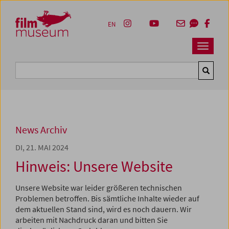
Accesskey [1]
Accesskey [4]
Accesskey [2]
Accesskey [3]
Zum Inhalt
Zum Hauptmenü
Zur Servicenavigation
Zum Suche
EN
Navbar 
Suche
News Archiv
DI, 21. MAI 2024
Hinweis: Unsere Website
Unsere Website war leider größeren technischen
Problemen betroffen. Bis sämtliche Inhalte wieder auf
dem aktuellen Stand sind, wird es noch dauern. Wir
arbeiten mit Nachdruck daran und bitten Sie