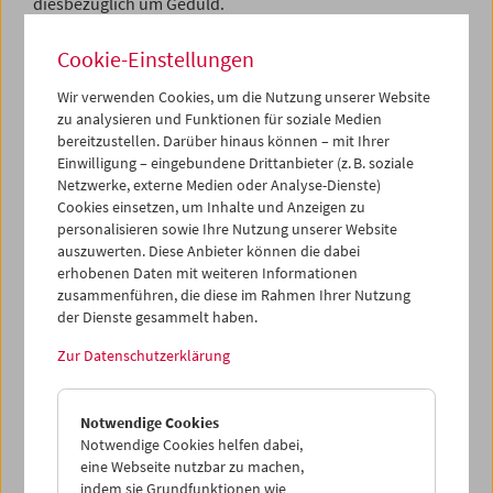
diesbezüglich um Geduld.
Update 21. Mai: Unser Online-Shop ist nun wieder online
Cookie-Einstellungen
und alle Produkte wieder erhältlich.
Wir verwenden Cookies, um die Nutzung unserer Website
zu analysieren und Funktionen für soziale Medien
Our website was affected by technical problems. We are
bereitzustellen. Darüber hinaus können – mit Ihrer
Einwilligung – eingebundene Drittanbieter (z. B. soziale
constantly working to bring all content back up to date.
Netzwerke, externe Medien oder Analyse-Dienste)
Thank you for your patience.
Cookies einsetzen, um Inhalte und Anzeigen zu
personalisieren sowie Ihre Nutzung unserer Website
Update May 21: Our online store is now back online and
auszuwerten. Diese Anbieter können die dabei
all products are available again.
erhobenen Daten mit weiteren Informationen
zusammenführen, die diese im Rahmen Ihrer Nutzung
der Dienste gesammelt haben.
Zur Datenschutzerklärung
Notwendige Cookies
Notwendige Cookies helfen dabei,
eine Webseite nutzbar zu machen,
indem sie Grundfunktionen wie